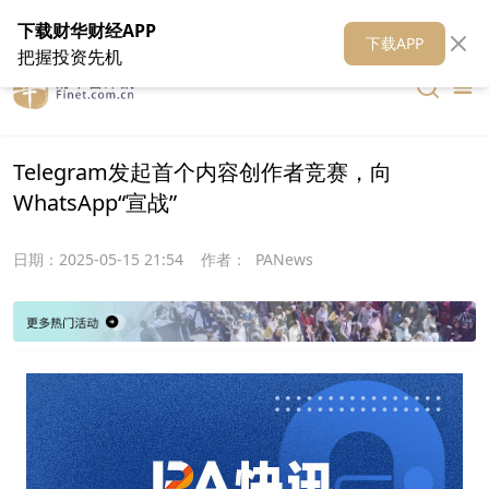
在线客服
关于我们
财华证券
公关
财华媒体矩阵
财华智库
下载财华财经APP
下载APP
把握投资先机
Telegram发起首个内容创作者竞赛，向
WhatsApp“宣战”
日期：
2025-05-15 21:54
作者：
PANews