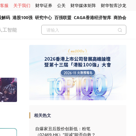
客服
关于我们
财华证券
公关
财华媒体矩阵
财华智库沙龙
股解码
港股100强
研究中心
百强联盟
CAGA香港经济智库
商协会
人工智能
相关热文
自爆家丑后股价创新低：粉笔
（02469.HK）“坦诚”能否自救？