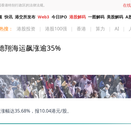
在线
国香港特别行政区的法律法规。
频
快讯
港交所发布
Web3
今日IPO
港股解码
一图解码
美股解码
A
热搜：
港股投资
|
港股100强
|
香港
|
算力
|
AI
|
翔海运飙涨逾35%
幅达35.68%，报10.04港元/股。