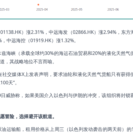
1138.HK）涨2.31%，中远海发（02866.HK）涨2.94%，东
7%，中远海控（01919.HK）涨1.32%。
兹海峡（承载全球约30%的海运石油贸易和20%的液化天然气
道，其战略地位不言而喻。
ouzi在社交媒体X上发表声明，要求油轮和液化天然气货船只有获得
00天”。
19日威胁称，如果美国介入以色列与伊朗的冲突，该组织将封锁
愿冒险，选择避开该航道。
油运输船，租用价格从上周三（以色列发动袭击的两天前）的19