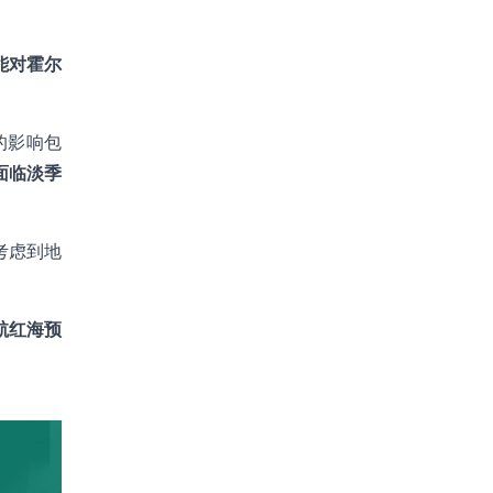
能对霍尔
的影响包
面临淡季
考虑到地
航红海预