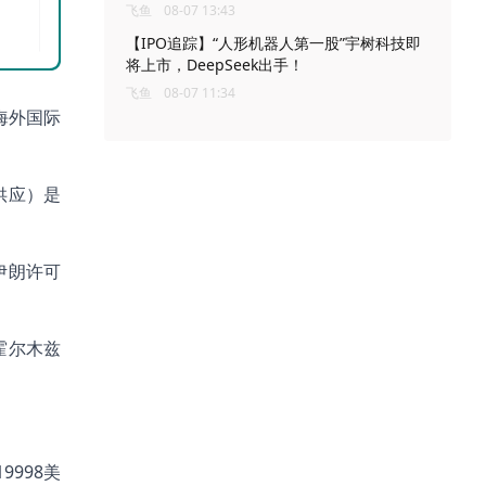
飞鱼
08-07 13:43
【IPO追踪】“人形机器人第一股”宇树科技即
将上市，DeepSeek出手！
飞鱼
08-07 11:34
方海外国际
供应）是
伊朗许可
霍尔木兹
998美