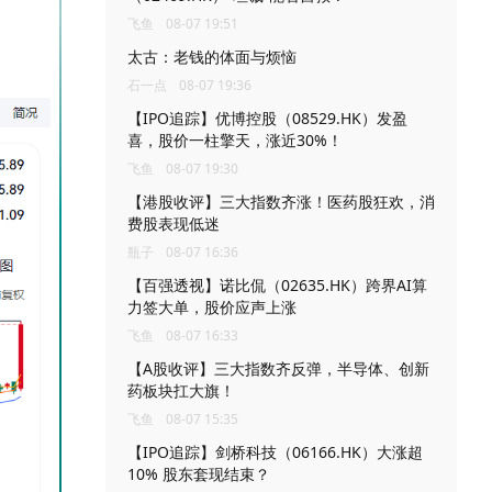
飞鱼
08-07 19:51
太古：老钱的体面与烦恼
石一点
08-07 19:36
【IPO追踪】优博控股（08529.HK）发盈
喜，股价一柱擎天，涨近30%！
飞鱼
08-07 19:30
【港股收评】三大指数齐涨！医药股狂欢，消
费股表现低迷
瓶子
08-07 16:36
【百强透视】诺比侃（02635.HK）跨界AI算
力签大单，股价应声上涨
飞鱼
08-07 16:33
【A股收评】三大指数齐反弹，半导体、创新
药板块扛大旗！
飞鱼
08-07 15:35
【IPO追踪】剑桥科技（06166.HK）大涨超
10% 股东套现结束？