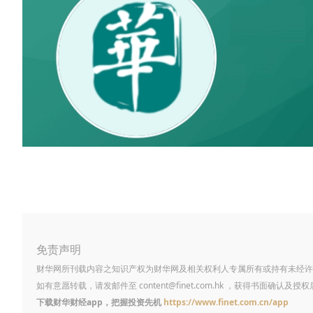
免责声明
财华网所刊载内容之知识产权为财华网及相关权利人专属所有或持有未经许
如有意愿转载，请发邮件至
content@finet.com.hk
，获得书面确认及授权
下载财华财经app，把握投资先机
https://www.finet.com.cn/app