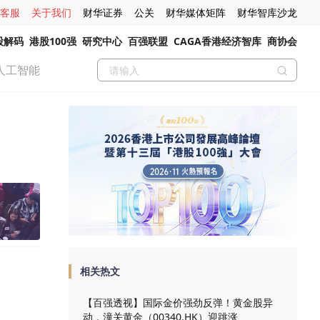
客服
关于我们
财华证券
公关
财华媒体矩阵
财华智库沙龙
股解码
港股100强
研究中心
百强联盟
CAGA香港经济智库
商协会
人工智能
相关热文
【百强透视】国际金价强劲反弹！黄金股异
动，潼关黄金（00340.HK）迎跳涨