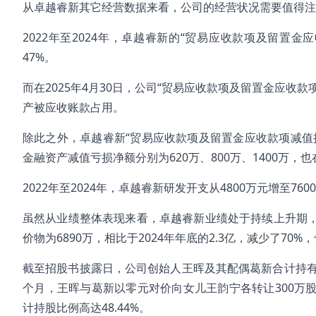
从卓越睿新其它经营数据来看，公司的经营状况需要值得注
2022年至2024年，卓越睿新的“贸易应收款项及留置金应
47%。
而在2025年4月30日，公司“贸易应收款项及留置金应收
产被应收账款占用。
除此之外，卓越睿新“贸易应收款项及留置金应收款项减值拨备”
金融资产减值亏损净额分别为620万、800万、1400万，
2022年至2024年，卓越睿新研发开支从4800万元增至76
虽然从业绩整体表现来看，卓越睿新业绩处于持续上升期，但
价物为6890万，相比于2024年年底的2.3亿，减少了7
截至招股书披露日，公司创始人王晖及其配偶葛新合计持有38
个月，王晖与葛新以零元对价向女儿王韵宁各转让300万
计持股比例高达48.44%。