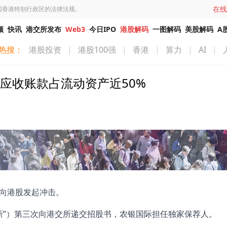
在线
国香港特别行政区的法律法规。
频
快讯
港交所发布
Web3
今日IPO
港股解码
一图解码
美股解码
A
热搜：
港股投资
|
港股100强
|
香港
|
算力
|
AI
|
，应收账款占流动资产近50%
次向港股发起冲击。
新”）第三次向港交所递交招股书，农银国际担任独家保荐人。