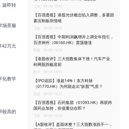
，旋即转
飞鱼
08-06 19:40
【百强透视】港股光伏概念陷入调整，多重因
素压制板块情绪
学场景服
飞鱼
08-06 19:31
【百强透视】中期利润飙增并上调全年指引，
百济神州（06160.HK）震荡微涨
142万元
明羲
08-06 19:26
【港股收评】三大指数集体下挫！汽车产业、
科网股跌幅居前
瓶子
08-06 16:51
数字化教学
【IPO追踪】涨超14%！东方科脉
（01770.HK）为何能走出“妖股”气质？
遥远
08-06 16:31
【百强透视】石药集团（01093.HK）再获跨
国药企加持，价值重估在即？
率较高的
飞鱼
08-06 16:23
【A股收评】盘面休整？三大指数涨跌不一，