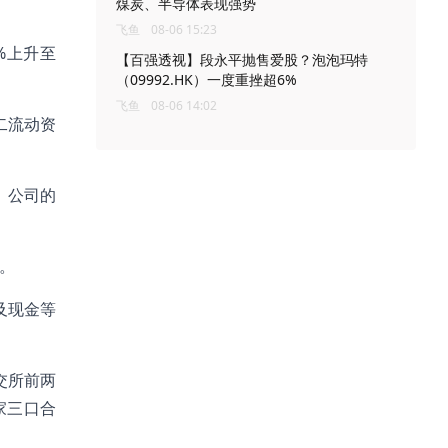
煤炭、半导体表现强势
飞鱼
08-06 15:23
9%上升至
【百强透视】段永平抛售爱股？泡泡玛特
（09992.HK）一度重挫超6%
飞鱼
08-06 14:02
二流动资
，公司的
平。
及现金等
交所前两
家三口合