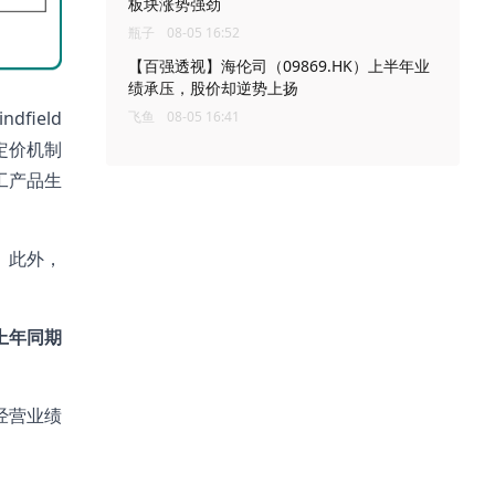
板块涨势强劲
瓶子
08-05 16:52
【百强透视】海伦司（09869.HK）上半年业
绩承压，股价却逆势上扬
ield
飞鱼
08-05 16:41
售定价机制
工产品生
。此外，
上年同期
经营业绩