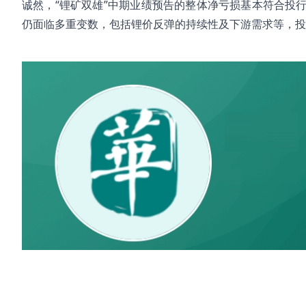
诚然，“锂矿双雄”中期业绩预告的整体净亏损基本符合投
仍面临多重变数，包括锂价反弹的持续性及下游需求等，投
#天齐锂业
#赣锋锂业
#隆基绿能