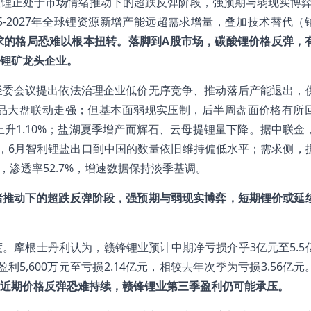
锂正处于市场情绪推动下的超跌反弹阶段，强预期与弱现实博弈
5-2027年全球锂资源新增产能远超需求增量，叠加技术替代（
求的格局恐难以根本扭转。落脚到A股市场，碳酸锂价格反弹，
锂矿龙头企业。
经委会议提出依法治理企业低价无序竞争、推动落后产能退出，
品大盘联动走强；但基本面弱现实压制，后半周盘面价格有所
上升1.10%；盐湖夏季增产而辉石、云母提锂量下降。据中联金
，6月智利锂盐出口到中国的数量依旧维持偏低水平；需求侧，
，渗透率52.7%，增速数据保持淡季基调。
绪推动下的超跌反弹阶段，强预期与弱现实博弈，短期锂价或延
。摩根士丹利认为，赣锋锂业预计中期净亏损介乎3亿元至5.5
5,600万元至亏损2.14亿元，相较去年次季为亏损3.56亿元
近期价格反弹恐难持续，赣锋锂业第三季盈利仍可能承压。