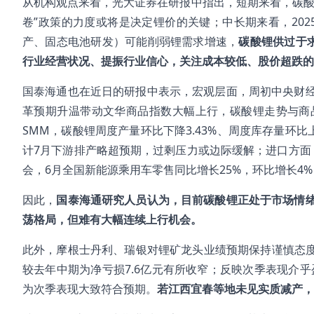
从机构观点来看，光大证券在研报中指出，短期来看，碳酸
卷”政策的力度或将是决定锂价的关键；中长期来看，202
产、固态电池研发）可能削弱锂需求增速，
碳酸锂供过于
行业经营状况、提振行业信心，关注成本较低、股价超跌的
国泰海通也在近日的研报中表示，宏观层面，周初中央财
革预期升温带动文华商品指数大幅上行，碳酸锂走势与商
SMM，碳酸锂周度产量环比下降3.43%、周度库存量环比
计7月下游排产略超预期，过剩压力或边际缓解；进口方面
会，6月全国新能源乘用车零售同比增长25%，环比增长4%
因此，
国泰海通研究人员认为，目前碳酸锂正处于市场情
荡格局，但难有大幅连续上行机会。
此外，摩根士丹利、瑞银对锂矿龙头业绩预期保持谨慎态度
较去年中期为净亏损7.6亿元有所收窄；反映次季表现介乎盈利
为次季表现大致符合预期。
若江西宜春等地未见实质减产，