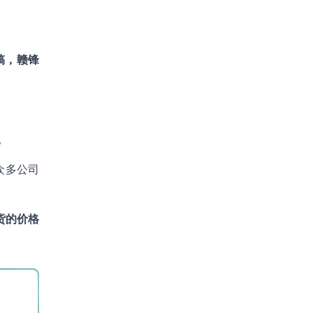
稿，赣锋
。
众多公司
货的价格