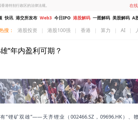
在线
国香港特别行政区的法律法规。
频
快讯
港交所发布
Web3
今日IPO
港股解码
一图解码
美股解码
A
热搜：
港股投资
|
港股100强
|
香港
|
算力
|
AI
|
雄”年内盈利可期？
矿双雄”——天齐锂业（002466.SZ，09696.HK）、