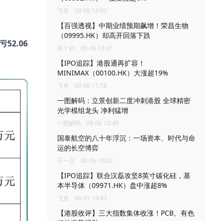
飞鱼
08-06 14:02
【百强透视】中期业绩预期飙增！荣昌生物
（09995.HK）却高开回落下跌
2.06
燕十四
08-06 13:41
【IPO追踪】港股通再扩容！
MINIMAX（00100.HK）大涨超19%
飞鱼
08-06 11:18
一图解码：立景创新二度冲刺港股 全球精密
光学模组龙头 净利猛增
一图解码
08-06 10:46
国泰航空的八十年浮沉：一场资本、时代与命
运的长空博弈
石一点
08-06 10:02
【IPO追踪】联合汉磊攻坚8英寸碳化硅，基
本半导体（09971.HK）盘中涨超8%
飞鱼
08-05 19:43
【港股收评】三大指数集体收涨！PCB、有色