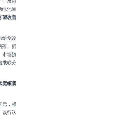
，“反内
钠电池量
有望改善
供给侧改
回落。据
，市场预
据乘联分
续宽幅震
亿元，相
。该行认