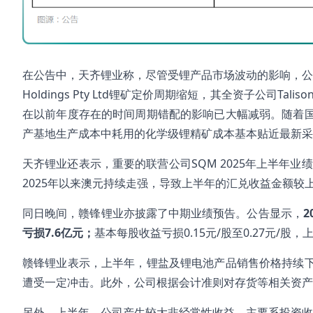
在公告中，天齐锂业称，尽管受锂产品市场波动的影响，公司锂
Holdings Pty Ltd锂矿定价周期缩短，其全资子公司Tali
在以前年度存在的时间周期错配的影响已大幅减弱。随着
产基地生产成本中耗用的化学级锂精矿成本基本贴近最新采
天齐锂业还表示，重要的联营公司SQM 2025年上半年
2025年以来澳元持续走强，导致上半年的汇兑收益金额较
同日晚间，赣锋锂业亦披露了中期业绩预告。公告显示，
亏损7.6亿元；
基本每股收益亏损0.15元/股至0.27元/股，
赣锋锂业表示，上半年，锂盐及锂电池产品销售价格持续
遭受一定冲击。此外，公司根据会计准则对存货等相关资产
另外，上半年，公司产生较大非经常性收益。主要系投资收