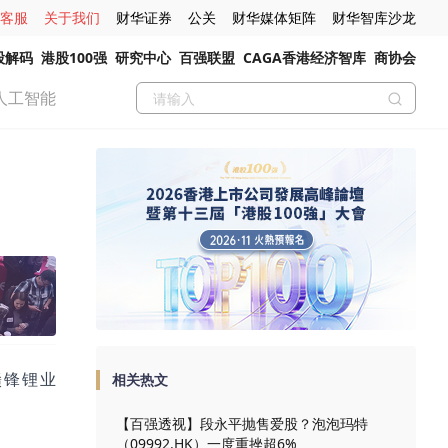
客服
关于我们
财华证券
公关
财华媒体矩阵
财华智库沙龙
股解码
港股100强
研究中心
百强联盟
CAGA香港经济智库
商协会
人工智能
赣锋锂业
相关热文
【百强透视】段永平抛售爱股？泡泡玛特
（09992.HK）一度重挫超6%