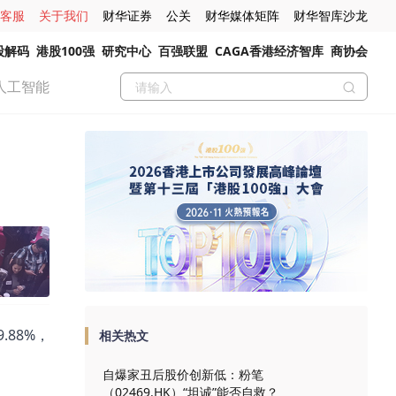
客服
关于我们
财华证券
公关
财华媒体矩阵
财华智库沙龙
股解码
港股100强
研究中心
百强联盟
CAGA香港经济智库
商协会
人工智能
.88%，
相关热文
自爆家丑后股价创新低：粉笔
（02469.HK）“坦诚”能否自救？