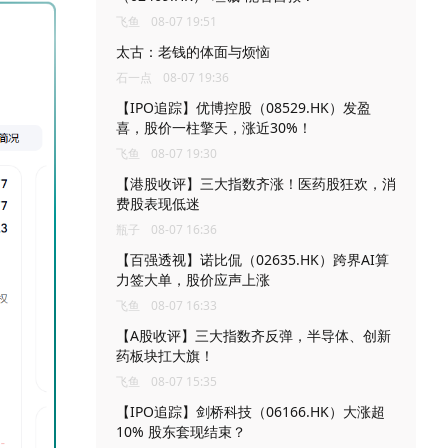
飞鱼
08-07 19:51
太古：老钱的体面与烦恼
石一点
08-07 19:36
【IPO追踪】优博控股（08529.HK）发盈
喜，股价一柱擎天，涨近30%！
飞鱼
08-07 19:30
【港股收评】三大指数齐涨！医药股狂欢，消
费股表现低迷
瓶子
08-07 16:36
【百强透视】诺比侃（02635.HK）跨界AI算
力签大单，股价应声上涨
飞鱼
08-07 16:33
【A股收评】三大指数齐反弹，半导体、创新
药板块扛大旗！
飞鱼
08-07 15:35
【IPO追踪】剑桥科技（06166.HK）大涨超
10% 股东套现结束？