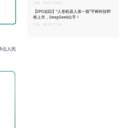
飞鱼
08-07 13:43
【IPO追踪】“人形机器人第一股”宇树科技即
将上市，DeepSeek出手！
飞鱼
08-07 11:34
单位人民