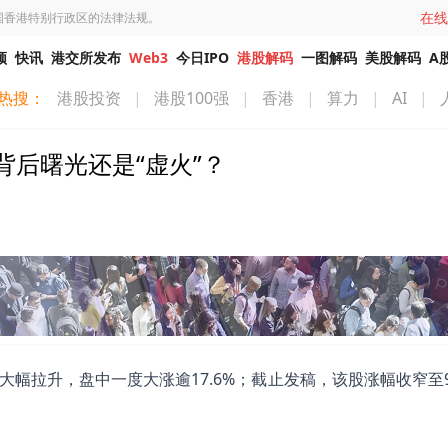
在线
国香港特别行政区的法律法规。
频
快讯
港交所发布
Web3
今日IPO
港股解码
一图解码
美股解码
A
热搜：
港股投资
|
港股100强
|
香港
|
算力
|
AI
|
背后曙光还是“虚火”？
出现大幅拉升，盘中一度大涨逾17.6%；截止发稿，该股涨幅收窄至9