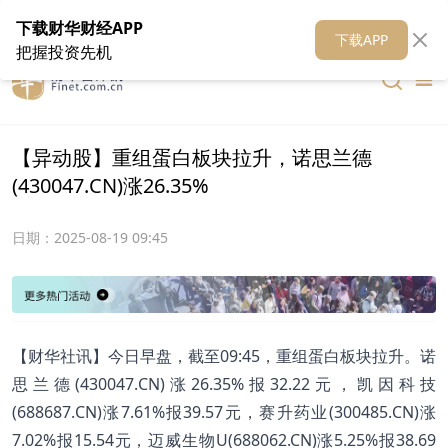
在线客服
关于我们
财华证券
公关
财华媒体矩阵
财华智库
下载财华财经APP
下载APP
把握投资先机
【异动股】重组蛋白板块拉升，诺思兰德
(430047.CN)涨26.35%
日期：
2025-08-19 09:45
【财华社讯】今日早盘，截至09:45，重组蛋白板块拉升。诺
思兰德(430047.CN)涨26.35%报32.22元，凯因科技
(688687.CN)涨7.61%报39.57元，赛升药业(300485.CN)涨
7.02%报15.54元，迈威生物U(688062.CN)涨5.25%报38.69