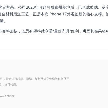
定苹果。公司2020年收购可成泰州基地后，已形成玻璃、蓝
材料后道工艺，正是本次iPhone 17外观创新的核心支撑。
增量。
算节奏将加快，蓝思有望持续享受“量价齐升”红利，巩固其在果链
可，禁止进行转载、摘编、复制及建立镜像等任何使用。
后，方可转载。
www.fintv.hk