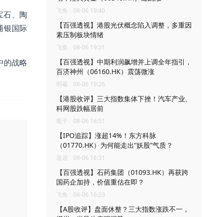
飞鱼
08-06 19:40
宝石、陶
【百强透视】港股光伏概念陷入调整，多重因
浦银国际
素压制板块情绪
飞鱼
08-06 19:31
中的战略
【百强透视】中期利润飙增并上调全年指引，
百济神州（06160.HK）震荡微涨
明羲
08-06 19:26
【港股收评】三大指数集体下挫！汽车产业、
科网股跌幅居前
瓶子
08-06 16:51
【IPO追踪】涨超14%！东方科脉
（01770.HK）为何能走出“妖股”气质？
遥远
08-06 16:31
【百强透视】石药集团（01093.HK）再获跨
国药企加持，价值重估在即？
飞鱼
08-06 16:23
【A股收评】盘面休整？三大指数涨跌不一，