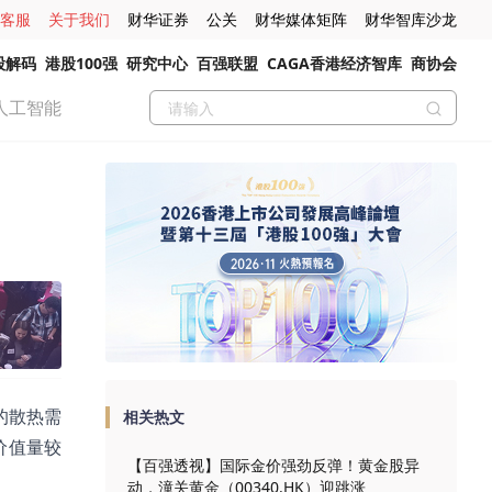
客服
关于我们
财华证券
公关
财华媒体矩阵
财华智库沙龙
股解码
港股100强
研究中心
百强联盟
CAGA香港经济智库
商协会
人工智能
的散热需
相关热文
价值量较
【百强透视】国际金价强劲反弹！黄金股异
动，潼关黄金（00340.HK）迎跳涨