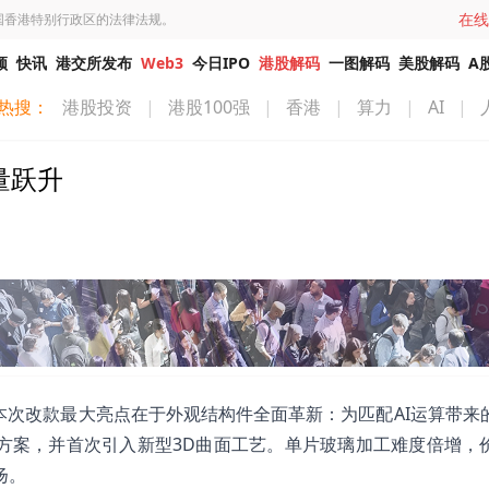
在线
国香港特别行政区的法律法规。
频
快讯
港交所发布
Web3
今日IPO
港股解码
一图解码
美股解码
A
热搜：
港股投资
|
港股100强
|
香港
|
算力
|
AI
|
量跃升
量产。本次改款最大亮点在于外观结构件全面革新：为匹配AI运算带来
合方案，并首次引入新型3D曲面工艺。单片玻璃加工难度倍增，
扬。