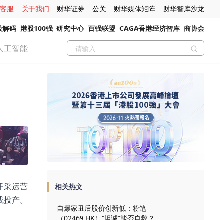
客服
关于我们
财华证券
公关
财华媒体矩阵
财华智库沙龙
股解码
港股100强
研究中心
百强联盟
CAGA香港经济智库
商协会
人工智能
开采运营
相关热文
成投产。
自爆家丑后股价创新低：粉笔
（02469.HK）“坦诚”能否自救？