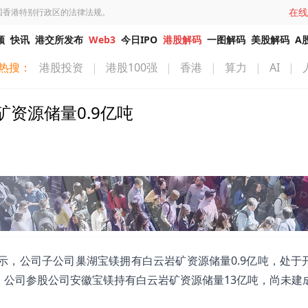
在线
国香港特别行政区的法律法规。
频
快讯
港交所发布
Web3
今日IPO
港股解码
一图解码
美股解码
A
热搜：
港股投资
|
港股100强
|
香港
|
算力
|
AI
|
资源储量0.9亿吨
平台表示，公司子公司巢湖宝镁拥有白云岩矿资源储量0.9亿吨，处于
、公司参股公司安徽宝镁持有白云岩矿资源储量13亿吨，尚未建