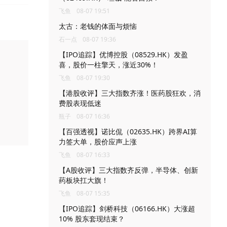
飞鱼
08-07 19:51
太古：老钱的体面与烦恼
石一点
08-07 19:36
【IPO追踪】优博控股（08529.HK）发盈
喜，股价一柱擎天，涨近30%！
飞鱼
08-07 19:30
【港股收评】三大指数齐涨！医药股狂欢，消
费股表现低迷
瓶子
08-07 16:36
【百强透视】诺比侃（02635.HK）跨界AI算
力签大单，股价应声上涨
飞鱼
08-07 16:33
【A股收评】三大指数齐反弹，半导体、创新
药板块扛大旗！
飞鱼
08-07 15:35
【IPO追踪】剑桥科技（06166.HK）大涨超
10% 股东套现结束？