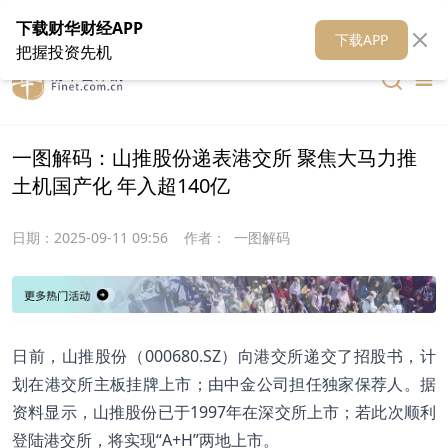
在线客服
关于我们
财华证券
公关
财华媒体矩阵
财华智库
下载财华财经APP
下载APP
把握投资先机
一图解码：山推股份递表港交所 聚焦大马力推
土机国产化 年入超140亿
日期：
2025-09-11 09:56
作者：
一图解码
日前，山推股份（000680.SZ）向港交所递交了招股书，计
划在港交所主板挂牌上市；由中金公司担任独家保荐人。据
资料显示，山推股份已于1997年在深交所上市；若此次顺利
登陆港交所，将实现“A+H”两地上市。