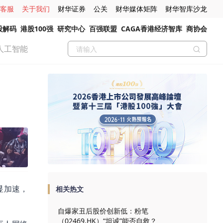
客服
关于我们
财华证券
公关
财华媒体矩阵
财华智库沙龙
股解码
港股100强
研究中心
百强联盟
CAGA香港经济智库
商协会
人工智能
显加速，
相关热文
自爆家丑后股价创新低：粉笔
（02469.HK）“坦诚”能否自救？