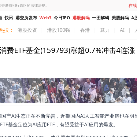
在线
国香港特别行政区的法律法规。
频
快讯
港交所发布
Web3
今日IPO
港股解码
一图解码
美股解码
A
热搜：
港股投资
|
港股100强
|
香港
|
算力
|
AI
|
费ETF基金(159793)涨超0.7%冲击4连涨
国产AI生态正在不断完善，近期国内AI人工智能产业链也在明
F基金定位为AI应用ETF，有望受益于AI应用的爆发。