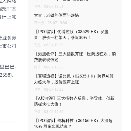
，巨人网络
飞鱼
08-07 19:51
消费ETF基
太古：老钱的体面与烦恼
周累计上涨
石一点
08-07 19:36
【IPO追踪】优博控股（08529.HK）发盈
营业务涉
喜，股价一柱擎天，涨近30%！
飞鱼
08-07 19:30
上市公司
【港股收评】三大指数齐涨！医药股狂欢，消
费股表现低迷
里巴巴-
瓶子
08-07 16:36
2558)、
【百强透视】诺比侃（02635.HK）跨界AI算
力签大单，股价应声上涨
飞鱼
08-07 16:33
【A股收评】三大指数齐反弹，半导体、创新
药板块扛大旗！
飞鱼
08-07 15:35
【IPO追踪】剑桥科技（06166.HK）大涨超
10% 股东套现结束？