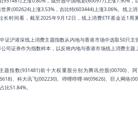
931481)上涨0.80%，成分股中国电影(600977)上涨7.90%
完美世界(002624)上涨3.53%，吉比特(603444)上涨3.06%。线上
2元。拉长时间看，截至2025年9月12日，线上消费ETF基金近1
，中证沪港深线上消费主题指数从内地与香港市场中选取50只主
市公司证券作为指数样本，以反映内地与香港市场线上消费主题
指数(931481)前十大权重股分别为腾讯控股(00700)、阿
06618)、科大讯飞(002230)、哔哩哔哩-W(09626)、巨人网络(00
占比51.84%。