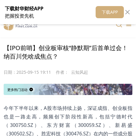
在线客服
关于我们
财华证券
公关
财华媒体矩阵
财华智库
下载财华财经APP
下载APP
把握投资先机
【IPO前哨】创业板审核“静默期”后首单过会！
纳百川凭啥成焦点？
日期：
2025-09-15 19:11
作者：
云知风起
今年下半年以来，A股市场持续上扬，深证成指、创业板指
也是一路走高，频频创下阶段性新高，包括宁德时代
（300750.SZ）、东方财富（300059.SZ）、新易盛
（300502.SZ）、胜宏科技（300476.SZ）在内的一些成分股