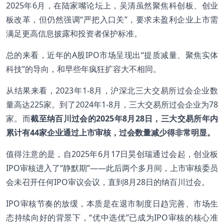
2025年6月，在陆家嘴论坛上，吴清虽然聚焦科创板、创业
板改革，但仍然强调“严把入口关”，要求未盈利企业上市需
满足更高信息披露和投资者保护标准。
总的来看，近年的A股IPO市场呈现出“提质减量、聚焦实体
科技”的导向，和早些年疯狂扩容大不相同。
从结果来看，2023年1-8月，沪深北三大交易所过会企业数
量高达225家。到了2024年1-8月，三大交易所过会企业为78
家。而
截至纳百川过会的
2025
年8
月28
日，三大交易所年内
累计有44
家企业通过上市审核，过会数量减少得非常明显。
值得注意的是，自2025年6月17日昊创瑞通过会起，创业板
IPO审核进入了“静默期”——此后两个多月间，上市审核委员
会未召开任何IPO审议会议，直到8月28日的纳百川过会。
IPO审核节奏的放缓，本质是在退市制度日趋完善、市场生
态持续向好的背景下，“优中选优”已成为IPO审核的核心准