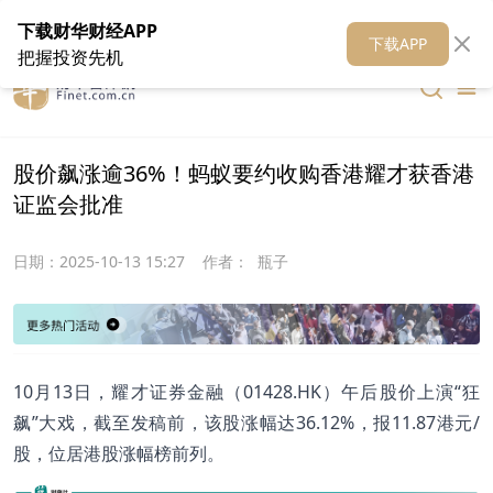
在线客服
关于我们
财华证券
公关
财华媒体矩阵
财华智库
下载财华财经APP
下载APP
把握投资先机
股价飙涨逾36%！蚂蚁要约收购香港耀才获香港
证监会批准
日期：
2025-10-13 15:27
作者：
瓶子
10月13日，耀才证券金融（01428.HK）午后股价上演“狂
飙”大戏，截至发稿前，该股涨幅达36.12%，报11.87港元/
股，位居港股涨幅榜前列。