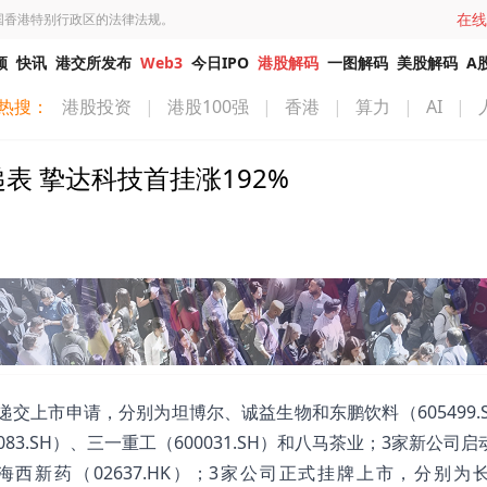
在线
国香港特别行政区的法律法规。
频
快讯
港交所发布
Web3
今日IPO
港股解码
一图解码
美股解码
A
热搜：
港股投资
|
港股100强
|
香港
|
算力
|
AI
|
表 挚达科技首挂涨192%
家公司递交上市申请，分别为坦博尔、诚益生物和东鹏饮料（605499.
3.SH）、三一重工（600031.SH）和八马茶业；3家新公司
K）和海西新药（02637.HK）；3家公司正式挂牌上市，分别为