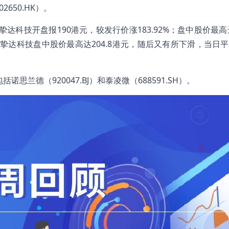
2650.HK）。
挚达科技开盘报190港元，较发行价涨183.92%；盘中股价最高
日，挚达科技盘中股价最高达204.8港元，随后又有所下滑，当日平收
兰德（920047.BJ）和泰凌微（688591.SH）。