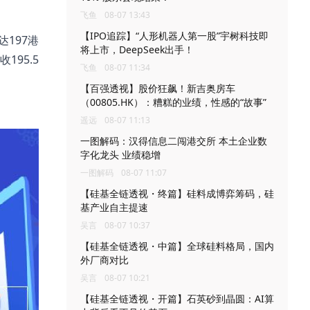
飞鱼
08-07 13:43
【IPO追踪】“人形机器人第一股”宇树科技即
达197港
将上市，DeepSeek出手！
195.5
飞鱼
08-07 11:34
【百强透视】股价狂飙！新吉奥房车
（00805.HK）：糟糕的业绩，性感的“故事”
遥远
08-07 11:13
一图解码：汉得信息二闯港交所 本土企业数
字化龙头 业绩稳增
一图解码
08-07 11:07
【硅基全链透视・终篇】硅料成博弈筹码，硅
基产业自主提速
吴言
08-07 10:37
【硅基全链透视・中篇】全球硅料格局，国内
外厂商对比
吴言
08-07 10:21
【硅基全链透视・开篇】石英砂到晶圆：AI算