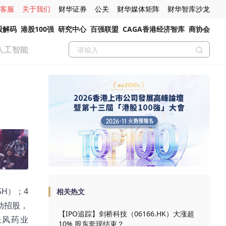
客服
关于我们
财华证券
公关
财华媒体矩阵
财华智库沙龙
股解码
港股100强
研究中心
百强联盟
CAGA香港经济智库
商协会
人工智能
SH）；4
相关热文
启动招股，
【IPO追踪】剑桥科技（06166.HK）大涨超
长风药业
10% 股东套现结束？