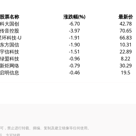
股票名称
涨跌幅(%)
最新价
科大国创
-6.70
42.78
传音控股
-3.97
70.65
星环科技-U
-1.91
66.83
东方国信
-1.90
10.31
宇信科技
-1.51
22.89
绿盟科技
-0.96
8.22
新炬网络
-0.79
30.29
启明信息
-0.46
19.5
可，禁止进行转载、摘编、复制及建立镜像等任何使用。
后，方可转载。