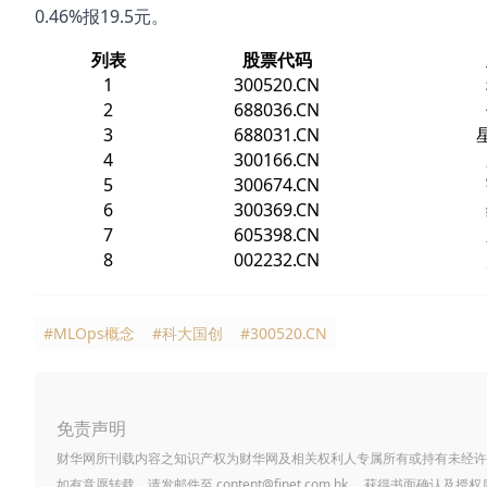
0.46%报19.5元。
列表
股票代码
1
300520.CN
2
688036.CN
3
688031.CN
4
300166.CN
5
300674.CN
6
300369.CN
7
605398.CN
8
002232.CN
#MLOps概念
#科大国创
#300520.CN
免责声明
财华网所刊载内容之知识产权为财华网及相关权利人专属所有或持有未经许
如有意愿转载，请发邮件至
content@finet.com.hk
，获得书面确认及授权