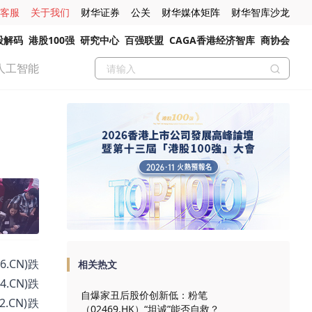
客服
关于我们
财华证券
公关
财华媒体矩阵
财华智库沙龙
股解码
港股100强
研究中心
百强联盟
CAGA香港经济智库
商协会
人工智能
.CN)跌
相关热文
4.CN)跌
自爆家丑后股价创新低：粉笔
2.CN)跌
（02469.HK）“坦诚”能否自救？