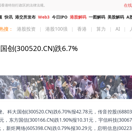
在线
国香港特别行政区的法律法规。
频
快讯
港交所发布
Web3
今日IPO
港股解码
一图解码
美股解码
A
热搜：
港股投资
|
港股100强
|
香港
|
算力
|
AI
|
300520.CN)跌6.7%
创(300520.CN)跌6.70%报42.78元，传音控股(688036
83元，东方国信(300166.CN)跌1.90%报10.31元，宇信科技(30067
2元，新炬网络(605398.CN)跌0.79%报30.29元，启明信息(00223