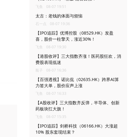
飞鱼
08-07 19:51
太古：老钱的体面与烦恼
石一点
08-07 19:36
【IPO追踪】优博控股（08529.HK）发盈
喜，股价一柱擎天，涨近30%！
飞鱼
08-07 19:30
【港股收评】三大指数齐涨！医药股狂欢，消
费股表现低迷
瓶子
08-07 16:36
【百强透视】诺比侃（02635.HK）跨界AI算
力签大单，股价应声上涨
飞鱼
08-07 16:33
【A股收评】三大指数齐反弹，半导体、创新
药板块扛大旗！
飞鱼
08-07 15:35
【IPO追踪】剑桥科技（06166.HK）大涨超
10% 股东套现结束？