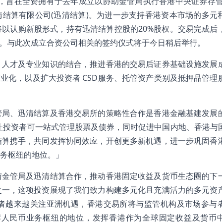
股，旨在全资拥有于去年成立以协助金管局执行香港中央证券存管
清结算有限公司(迅清结算)。为进一步支持香港资本市场的多元
以认购新股形式，持有迅清结算控股的20%股权。交易完成后
权。与此次成立合资公司相关的签约仪式将于今日稍后举行。
、人才及专业知识的结合，推进香港的交易后证券基础设施发展
商业化，以及扩大投资者 CSD服务、托管资产类别及抵押品管理
管局、迅清结算及香港交易所的策略性合作是香港金融基建发展
让投资者可一站式管理股票及债券，同时促进中国内地、香港与
结算携手，共同发挥协同效应，开创更多新机遇，进一步巩固香
务枢纽的地位。」
与金管局及迅清结算合作，推动香港固定收益及货币生态圈的下
之一，这项投资展现了我们致力构建多元化且充满活力的多元资
者越来越关注亚洲机遇，香港交易所将与监管机构及市场参与
岸人民币业务枢纽的地位，发挥香港作为全球固定收益及货币