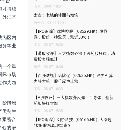
平台 —
飞鱼
08-07 19:51
和可持续
太古：老钱的体面与烦恼
，外汇基
石一点
08-07 19:36
【IPO追踪】优博控股（08529.HK）发盈
成为区内
喜，股价一柱擎天，涨近30%！
飞鱼
08-07 19:30
服务等业
【港股收评】三大指数齐涨！医药股狂欢，消
费股表现低迷
的一个重
瓶子
08-07 16:36
国际市场
【百强透视】诺比侃（02635.HK）跨界AI算
力签大单，股价应声上涨
港作为领
飞鱼
08-07 16:33
【A股收评】三大指数齐反弹，半导体、创新
一阶段增
药板块扛大旗！
产类别生
飞鱼
08-07 15:35
者紧密合
【IPO追踪】剑桥科技（06166.HK）大涨超
10% 股东套现结束？
中心的潜