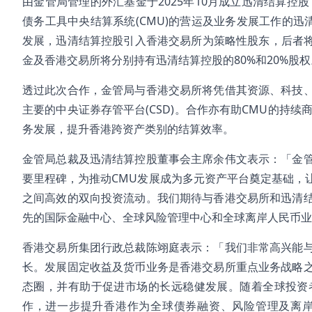
由金管局管理的外汇基金于2025年10月成立迅清结算控
债务工具中央结算系统(CMU)的营运及业务发展工作的迅
发展，迅清结算控股引入香港交易所为策略性股东，后者将
金及香港交易所将分别持有迅清结算控股的80%和20%股
透过此次合作，金管局与香港交易所将凭借其资源、科技
主要的中央证券存管平台(CSD)。合作亦有助CMU的持续
务发展，提升香港跨资产类别的结算效率。
金管局总裁及迅清结算控股董事会主席余伟文表示：「金
要里程碑，为推动CMU发展成为多元资产平台奠定基础，
之间高效的双向投资流动。我们期待与香港交易所和迅清
先的国际金融中心、全球风险管理中心和全球离岸人民币业
香港交易所集团行政总裁陈翊庭表示：「我们非常高兴能
长。发展固定收益及货币业务是香港交易所重点业务战略
态圈，并有助于促进市场的长远稳健发展。随着全球投资
作，进一步提升香港作为全球债券融资、风险管理及离