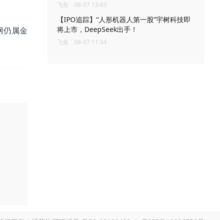
飞鱼
08-07 13:43
【IPO追踪】“人形机器人第一股”宇树科技即
将上市，DeepSeek出手！
网仍属金
飞鱼
08-07 11:34