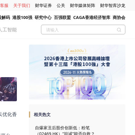
客服
关于我们
财华证券
公关
财华媒体矩阵
财华智库沙龙
股解码
港股100强
研究中心
百强联盟
CAGA香港经济智库
商协会
人工智能
以优化香
相关热文
自爆家丑后股价创新低：粉笔
（02469.HK）“坦诚”能否自救？