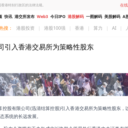
在线
国香港特别行政区的法律法规。
频
快讯
港交所发布
Web3
今日IPO
港股解码
一图解码
美股解码
A
热搜：
港股投资
|
港股100强
|
香港
|
算力
|
AI
|
司引入香港交易所为策略性股东
算控股有限公司(迅清结算控股)引入香港交易所为策略性股东，
态系统的长远发展。