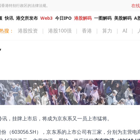
在线
国香港特别行政区的法律法规。
频
快讯
港交所发布
Web3
今日IPO
港股解码
一图解码
美股解码
A
热搜：
港股投资
|
港股100强
|
香港
|
算力
|
AI
|
”
通过聆讯，挂牌上市后，将成为京东系又一员上市猛将。
（603056.SH），京东系的上市公司有三家，分别为主营电