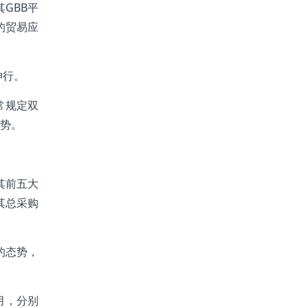
GBB平
的贸易应
坤行。
常规定双
势。
自其前五大
占其总采购
长的态势，
个月，分别