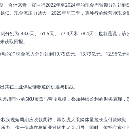
周转期。合计来看，震坤行2022年至2024年的现金周转期分别达到5
效率越低、现金流压力越大，2025年前三季，震坤行的经营净现金
别为-43.6天、-61.5天、-77.4天和-78.4天，也就是说，
来获取回报。
的净现金流入分别达到19.75亿元、13.79亿元、12.96亿元和
出其在工业供应链赛道的机遇与挑战。
借远超同业的SKU覆盖与营收规模，叠加持续盈利的财务表现，
价权实现短周期应收款周转，再以庞大采购体量拉长应付款账期
金流压力，这一优势在与同业对比中尤为明显。同时，依托京东生