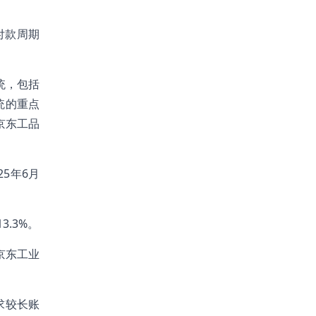
付款周期
统，包括
统的重点
京东工品
5年6月
3.3%。
于京东工业
求较长账