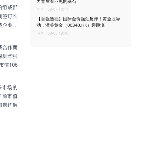
力背后看不见的基石
的组成部
吴言
08-07 10:11
商签订长
【百强透视】国际金价强劲反弹！黄金股异
造企业，
动，潼关黄金（00340.HK）迎跳涨
飞鱼
08-06 19:40
成合作而
深圳华强
市值106
务市场的
当前市值
和履约解