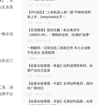
K）
，市
飞鱼
08-07 13:43
为京东系
【IPO追踪】“人形机器人第一股”宇树科技即
将上市，DeepSeek出手！
飞鱼
08-07 11:34
【百强透视】股价狂飙！新吉奥房车
一般企业
（00805.HK）：糟糕的业绩，性感的“故事”
遥远
08-07 11:13
一图解码：汉得信息二闯港交所 本土企业数
字化龙头 业绩稳增
一图解码
08-07 11:07
名的近三
【硅基全链透视・终篇】硅料成博弈筹码，硅
基产业自主提速
吴言
08-07 10:37
【硅基全链透视・中篇】全球硅料格局，国内
工具、润
外厂商对比
电商平台
吴言
08-07 10:21
【硅基全链透视・开篇】石英砂到晶圆：AI算