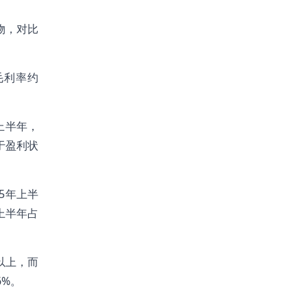
物，对比
毛利率约
年上半年，
于盈利状
5年上半
上半年占
以上，而
6%。