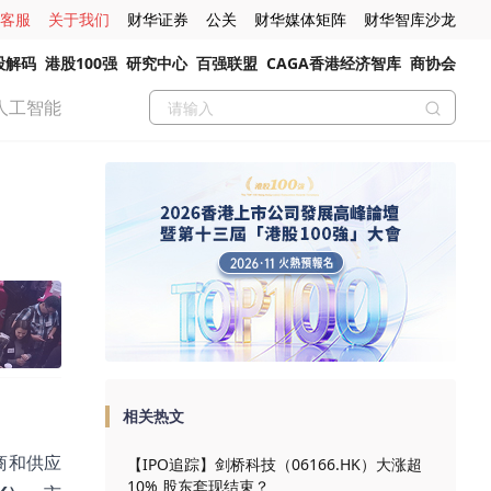
客服
关于我们
财华证券
公关
财华媒体矩阵
财华智库沙龙
股解码
港股100强
研究中心
百强联盟
CAGA香港经济智库
商协会
人工智能
相关热文
商和供应
【IPO追踪】剑桥科技（06166.HK）大涨超
10% 股东套现结束？