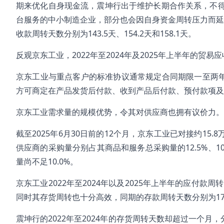
期来优化自身现金流，震坤行出于维护长期合作关系，不得
台服务的中小制造企业，部分也会因自身资金周转压力而延迟
收款周转天数分别为143.5天、154.2天和158.1天。
反观京东工业，2022年至2024年及2025年上半年的贸易应
京东工业与重点客户的标准协议通常规定合同期限一至两年
方可商定在产品发货后付款、收到产品后付款、预付款项及
京东工业需求量的规模优势，令其对供应商也拥有议价力。
截至2025年6月30日前的12个月，京东工业已对接约15.8
供应商的采购量分别占其商品和服务总采购量的12.5%、10
量尚不足10.0%。
京东工业2022年至2024年以及2025年上半年的应付款周转天
同时其存货周转也十分高效，同期的存款周转天数分别为17.9天、
震坤行的2022年至2024年的存货周转天数却超过一个月，分