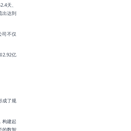
2.4天、
流出达到
该公司不仅
2.92亿
形成了规
，构建起
态的数智