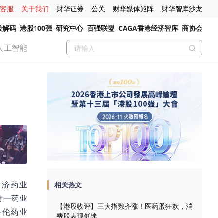
客服
关于我们
财华证券
公关
财华媒体矩阵
财华智库沙龙
股解码
港股100强
研究中心
百强联盟
CAGA香港经济智库
商协会
人工智能
广济药业
相关热文
元，特一药业
【港股收评】三大指数齐涨！医药股狂欢，消
元，科伦药业
费股表现低迷