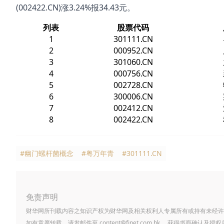
(002422.CN)涨3.24%报34.43元。
列表
股票代码
1
301111.CN
2
000952.CN
3
301060.CN
4
000756.CN
5
002728.CN
6
300006.CN
7
002412.CN
8
002422.CN
#幽门螺杆菌概念
#粤万年青
#301111.CN
免责声明
财华网所刊载内容之知识产权为财华网及相关权利人专属所有或持有未经许
如有意愿转载，请发邮件至
content@finet.com.hk
，获得书面确认及授权