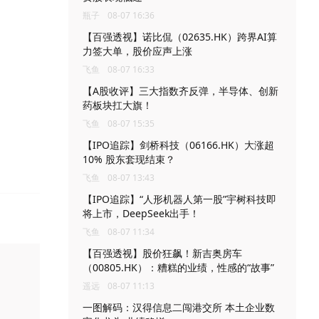
瓶子
08-07 16:36
【百强透视】诺比侃（02635.HK）跨界AI算
力签大单，股价应声上涨
飞鱼
08-07 16:33
【A股收评】三大指数齐反弹，半导体、创新
药板块扛大旗！
飞鱼
08-07 15:35
【IPO追踪】剑桥科技（06166.HK）大涨超
10% 股东套现结束？
飞鱼
08-07 13:43
【IPO追踪】“人形机器人第一股”宇树科技即
将上市，DeepSeek出手！
飞鱼
08-07 11:34
【百强透视】股价狂飙！新吉奥房车
（00805.HK）：糟糕的业绩，性感的“故事”
遥远
08-07 11:13
一图解码：汉得信息二闯港交所 本土企业数