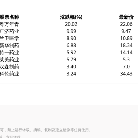
股票名称
涨跌幅(%)
最新价
粤万年青
20.02
22.06
广济药业
9.99
9.47
兰卫医学
8.90
10.89
新华制药
6.88
18.34
特一药业
5.92
14.14
莱美药业
5.79
5.3
汉森制药
3.40
7.0
科伦药业
3.24
34.43
可，禁止进行转载、摘编、复制及建立镜像等任何使用。
后，方可转载。