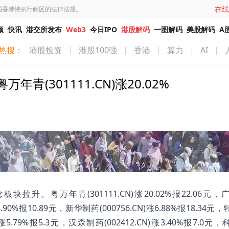
在线
国香港特别行政区的法律法规。
频
快讯
港交所发布
Web3
今日IPO
港股解码
一图解码
美股解码
A
热搜：
港股投资
|
港股100强
|
香港
|
算力
|
AI
|
(301111.CN)涨20.02%
升。粤万年青(301111.CN)涨20.02%报22.06元，
)涨8.90%报10.89元，新华制药(000756.CN)涨6.88%报18.34
CN)涨5.79%报5.3元，汉森制药(002412.CN)涨3.40%报7.0