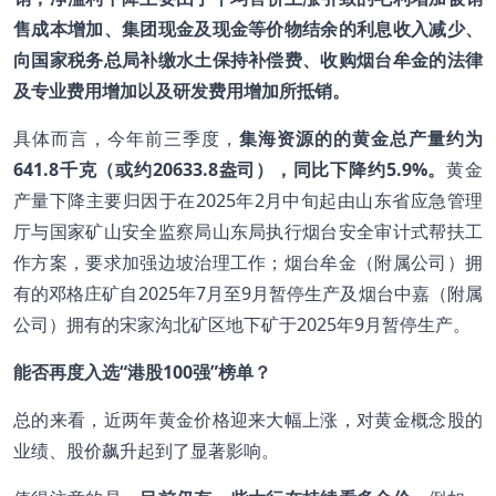
售成本增加、集团现金及现金等价物结余的利息收入减少、
向国家税务总局补缴水土保持补偿费、收购烟台牟金的法律
及专业费用增加以及研发费用增加所抵销。
具体而言，今年前三季度，
集海资源的
的黄金总产量约为
641.8千克（或约20633.8盎司），
同比下降
约5.9%。
黄金
产量下降主要归因于在2025年2月中旬起由山东省应急管理
厅与国家矿山安全监察局山东局执行烟台安全审计式帮扶工
作方案，要求加强边坡治理工作；烟台牟金（附属公司）拥
有的邓格庄矿自2025年7月至9月暂停生产及烟台中嘉（附属
公司）拥有的宋家沟北矿区地下矿于2025年9月暂停生产。
能否再度入选
“港股
100
强”榜单
？
总的来看，近两年黄金价格迎来大幅上涨，对黄金概念股的
业绩、股价飙升起到了显著影响。