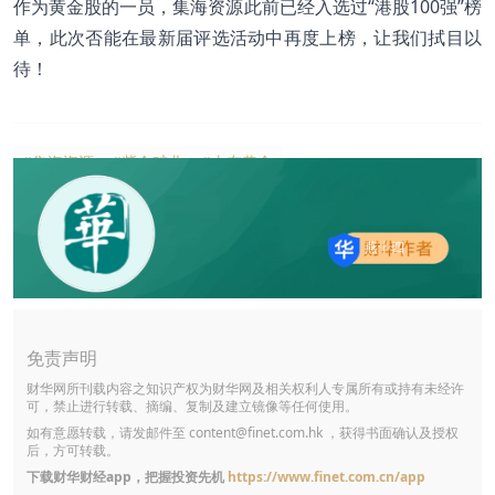
作为黄金股的一员，集海资源此前已经入选过“港股100强”榜
单，此次否能在最新届评选活动中再度上榜，让我们拭目以
待！
#集海资源
#紫金矿业
#山东黄金
燕十四
免责声明
财华网所刊载内容之知识产权为财华网及相关权利人专属所有或持有未经许
可，禁止进行转载、摘编、复制及建立镜像等任何使用。
如有意愿转载，请发邮件至
content@finet.com.hk
，获得书面确认及授权
后，方可转载。
下载财华财经app，把握投资先机
https://www.finet.com.cn/app