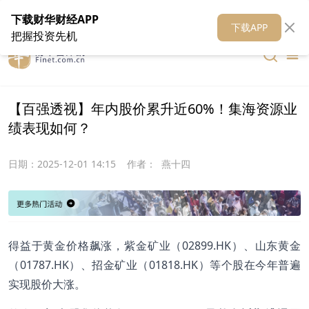
在线客服
关于我们
财华证券
公关
财华媒体矩阵
财华智库
下载财华财经APP
下载APP
把握投资先机
【百强透视】年内股价累升近60%！集海资源业
绩表现如何？
日期：
2025-12-01 14:15
作者：
燕十四
得益于黄金价格飙涨，紫金矿业（02899.HK）、山东黄金
（01787.HK）、招金矿业（01818.HK）等个股在今年普遍
实现股价大涨。