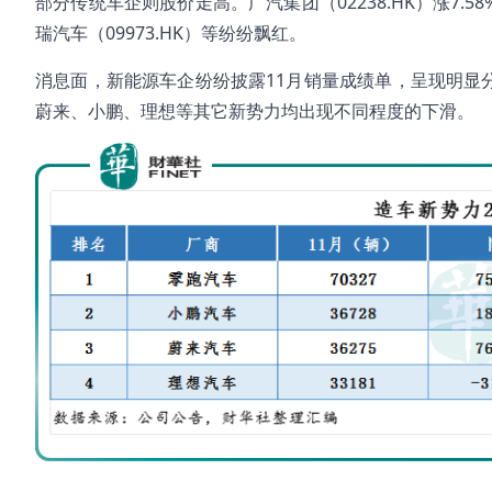
部分传统车企则股价走高。广汽集团（02238.HK）涨7.58%，
瑞汽车（09973.HK）等纷纷飘红。
消息面，新能源车企纷纷披露11月销量成绩单，呈现明显
蔚来、小鹏、理想等其它新势力均出现不同程度的下滑。