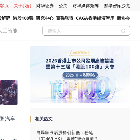
客服
关于我们
财华证券
公关
财华媒体矩阵
财华智库沙龙
股解码
港股100强
研究中心
百强联盟
CAGA香港经济智库
商协会
人工智能
鹏汽车-
相关热文
自爆家丑后股价创新低：粉笔
（02469.HK）“坦诚”能否自救？