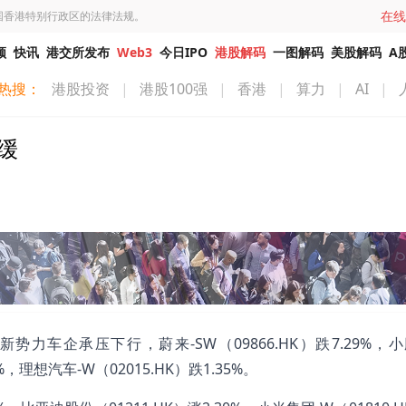
在线
国香港特别行政区的法律法规。
频
快讯
港交所发布
Web3
今日IPO
港股解码
一图解码
美股解码
A
热搜：
港股投资
|
港股100强
|
香港
|
算力
|
AI
|
缓
车企承压下行，蔚来-SW（09866.HK）跌7.29%，小
1%，理想汽车-W（02015.HK）跌1.35%。