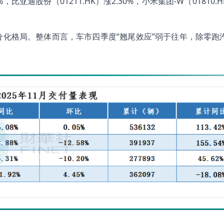
比亚迪股份（01211.HK）涨2.30%，小米集团-W（01810.
分化格局。整体而言，车市四季度“翘尾效应”弱于往年，除零跑