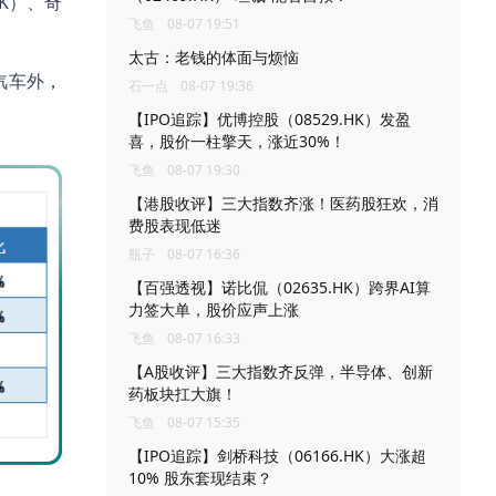
HK）、奇
飞鱼
08-07 19:51
太古：老钱的体面与烦恼
汽车外，
石一点
08-07 19:36
【IPO追踪】优博控股（08529.HK）发盈
喜，股价一柱擎天，涨近30%！
飞鱼
08-07 19:30
【港股收评】三大指数齐涨！医药股狂欢，消
费股表现低迷
瓶子
08-07 16:36
【百强透视】诺比侃（02635.HK）跨界AI算
力签大单，股价应声上涨
飞鱼
08-07 16:33
【A股收评】三大指数齐反弹，半导体、创新
药板块扛大旗！
飞鱼
08-07 15:35
【IPO追踪】剑桥科技（06166.HK）大涨超
10% 股东套现结束？