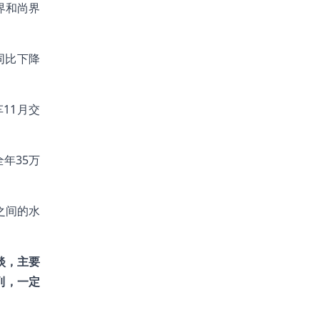
界和尚界
，同比下降
11月交
年35万
之间的水
淡，主要
列，一定