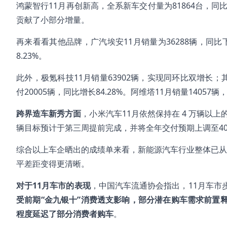
鸿蒙智行11月再创新高，全系新车交付量为81864台，同
贡献了小部分增量。
再来看看其他品牌，广汽埃安11月销量为36288辆，同比下滑
8.23%。
此外，极氪科技11月销量63902辆，实现同环比双增长；其
付20005辆，同比增长84.28%。阿维塔11月销量14057
跨界造车新秀方面
，小米汽车11月依然保持在 4 万辆以
辆目标预计于第三周提前完成，并将全年交付预期上调至4
综合以上车企晒出的成绩单来看，新能源汽车行业整体已从“
平差距变得更清晰。
对于11月车市的表现
，中国汽车流通协会指出，11月车市
受前期“金九银十”消费透支影响，部分潜在购车需求前置
程度延迟了部分消费者购车
。