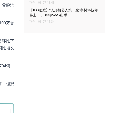
飞鱼
08-07 13:43
月，零跑汽
【IPO追踪】“人形机器人第一股”宇树科技即
将上市，DeepSeek出手！
飞鱼
08-07 11:34
00万台
单月环比下
，同比增长
794辆，
前，理想