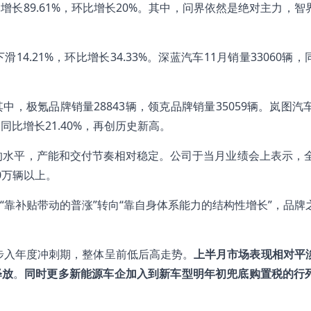
比增长89.61%，环比增长20%。其中，问界依然是绝对主力，智
14.21%，环比增长34.33%。深蓝汽车11月销量33060辆
中，极氪品牌销量28843辆，领克品牌销量35059辆。岚图汽车
辆，同比增长21.40%，再创历史新高。
上的水平，产能和交付节奏相对稳定。公司于当月业绩会上表示，全
0万辆以上。
靠补贴带动的普涨”转向“靠自身体系能力的结构性增长”，品牌
步入年度冲刺期，整体呈前低后高走势。
上半月市场表现相对平
释放
。
同时更多新能源车企加入到新车型明年初兜底购置税的行