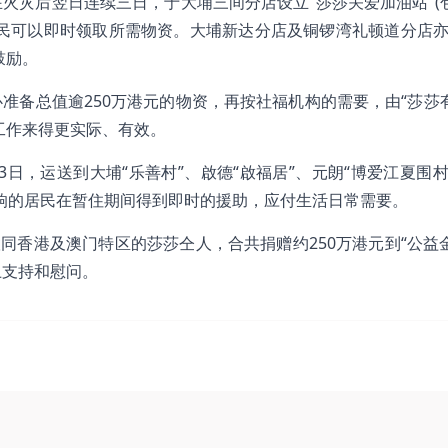
火灾后翌日连续三日，于大埔三间分店设立“莎莎关爱加油站”(
民可以即时领取所需物资。大埔新达分店及铜锣湾礼顿道分店亦
鼓励。
准备总值逾250万港元的物资，再按社福机构的需要，由“莎莎
工作来得更实际、有效。
2月3日，运送到大埔“乐善村”、啟德“啟福居”、元朗“博爱江夏围
影响的居民在暂住期间得到即时的援助，应付生活日常需要。
同香港及澳门特区的莎莎仝人，合共捐赠约250万港元到“公益
上支持和慰问。