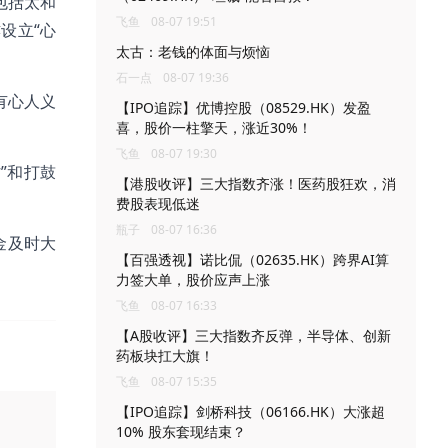
包括太和
飞鱼
08-07 19:51
设立“心
太古：老钱的体面与烦恼
石一点
08-07 19:36
有心人义
【IPO追踪】优博控股（08529.HK）发盈
喜，股价一柱擎天，涨近30%！
飞鱼
08-07 19:30
村”和打鼓
【港股收评】三大指数齐涨！医药股狂欢，消
费股表现低迷
瓶子
08-07 16:36
金及时大
【百强透视】诺比侃（02635.HK）跨界AI算
力签大单，股价应声上涨
飞鱼
08-07 16:33
【A股收评】三大指数齐反弹，半导体、创新
药板块扛大旗！
飞鱼
08-07 15:35
【IPO追踪】剑桥科技（06166.HK）大涨超
10% 股东套现结束？