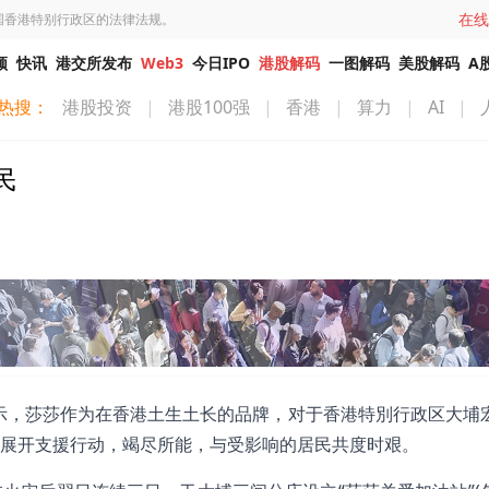
在线
国香港特别行政区的法律法规。
频
快讯
港交所发布
Web3
今日IPO
港股解码
一图解码
美股解码
A
热搜：
港股投资
|
港股100强
|
香港
|
算力
|
AI
|
民
表示，莎莎作为在香港土生土长的品牌，对于香港特別行政区大埔
展开支援行动，竭尽所能，与受影响的居民共度时艰。