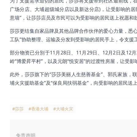
为了支援需求迫切的居民，莎莎将支援带到社区最前线，在
广场分店、大埔超级城分店以及新达分店)，让受影响的居
意墙”，让莎莎店员及市民可以为受影响的居民送上祝愿和
莎莎更结集自家品牌及其他品牌合作伙伴的爱心力量，悉心
工队”协助整理、运输及分发到受影响的居民手上，令支援
部分物资已分別于11月28日、11月29日、12月2日及1
岭“博爱昇平村”，以及元朗“悦安居”的过渡性房屋，让受
此外，莎莎旗下的“莎莎美丽人生慈善基金”、郭氏家族，联
埔火灾援助基金”及“保良局扶弱基金”，向受影响的居民送
#莎莎
#香港大埔
#大埔火灾
免责声明