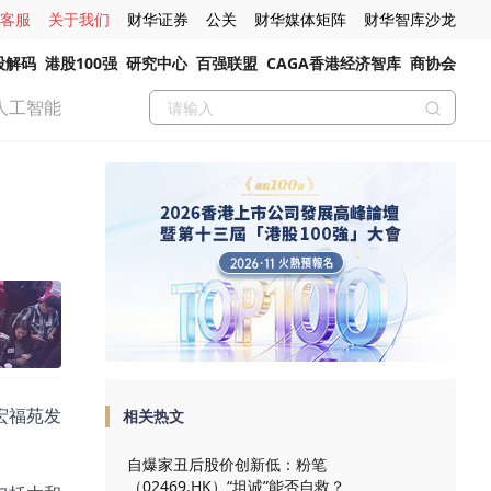
客服
关于我们
财华证券
公关
财华媒体矩阵
财华智库沙龙
股解码
港股100强
研究中心
百强联盟
CAGA香港经济智库
商协会
人工智能
宏福苑发
相关热文
自爆家丑后股价创新低：粉笔
（02469.HK）“坦诚”能否自救？