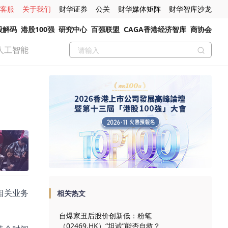
客服
关于我们
财华证券
公关
财华媒体矩阵
财华智库沙龙
股解码
港股100强
研究中心
百强联盟
CAGA香港经济智库
商协会
人工智能
相关业务
相关热文
自爆家丑后股价创新低：粉笔
（02469.HK）“坦诚”能否自救？