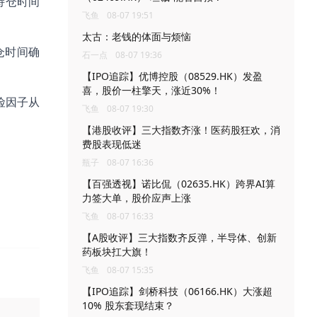
持仓时间
飞鱼
08-07 19:51
太古：老钱的体面与烦恼
仓时间确
石一点
08-07 19:36
【IPO追踪】优博控股（08529.HK）发盈
喜，股价一柱擎天，涨近30%！
险因子从
飞鱼
08-07 19:30
【港股收评】三大指数齐涨！医药股狂欢，消
费股表现低迷
瓶子
08-07 16:36
【百强透视】诺比侃（02635.HK）跨界AI算
力签大单，股价应声上涨
飞鱼
08-07 16:33
【A股收评】三大指数齐反弹，半导体、创新
药板块扛大旗！
飞鱼
08-07 15:35
【IPO追踪】剑桥科技（06166.HK）大涨超
10% 股东套现结束？