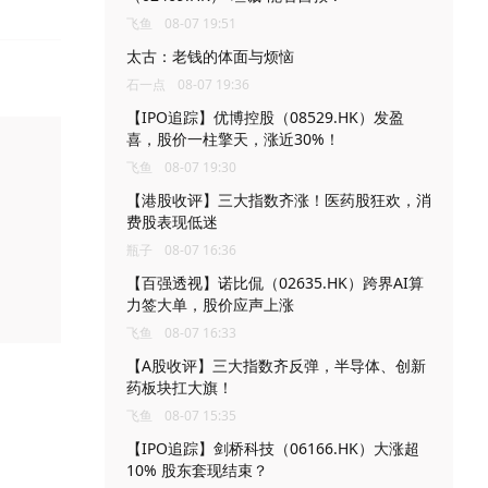
飞鱼
08-07 19:51
太古：老钱的体面与烦恼
石一点
08-07 19:36
【IPO追踪】优博控股（08529.HK）发盈
喜，股价一柱擎天，涨近30%！
飞鱼
08-07 19:30
【港股收评】三大指数齐涨！医药股狂欢，消
费股表现低迷
瓶子
08-07 16:36
【百强透视】诺比侃（02635.HK）跨界AI算
力签大单，股价应声上涨
飞鱼
08-07 16:33
【A股收评】三大指数齐反弹，半导体、创新
药板块扛大旗！
飞鱼
08-07 15:35
【IPO追踪】剑桥科技（06166.HK）大涨超
10% 股东套现结束？