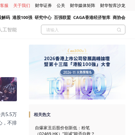
客服
关于我们
财华证券
公关
财华媒体矩阵
财华智库沙龙
股解码
港股100强
研究中心
百强联盟
CAGA香港经济智库
商协会
人工智能
5.5万
相关热文
心，不排
自爆家丑后股价创新低：粉笔
（02469.HK）“坦诚”能否自救？