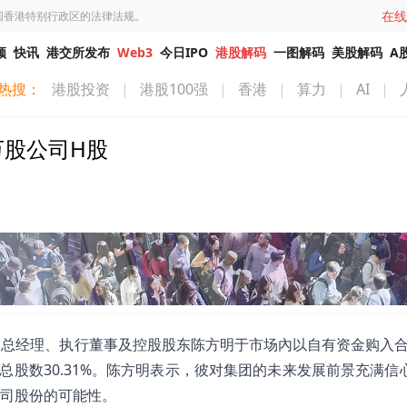
在线
国香港特别行政区的法律法规。
频
快讯
港交所发布
Web3
今日IPO
港股解码
一图解码
美股解码
A
热搜：
港股投资
|
港股100强
|
香港
|
算力
|
AI
|
5万股公司H股
主席、总经理、执行董事及控股股东陈方明于市场內以自有资金购入合共
股数30.31%。陈方明表示，彼对集团的未来发展前景充满信
司股份的可能性。