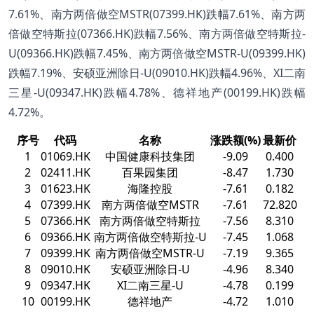
7.61%、南方两倍做空MSTR(07399.HK)跌幅7.61%、南方两
倍做空特斯拉(07366.HK)跌幅7.56%、南方两倍做空特斯拉-
U(09366.HK)跌幅7.45%、南方两倍做空MSTR-U(09399.HK)
跌幅7.19%、安硕亚洲除日-U(09010.HK)跌幅4.96%、XI二南
三星-U(09347.HK)跌幅4.78%、德祥地产(00199.HK)跌幅
4.72%。
序号
代码
名称
涨跌额(%)
最新价
1
01069.HK
中国健康科技集团
-9.09
0.400
2
02411.HK
百果园集团
-8.47
1.730
3
01623.HK
海隆控股
-7.61
0.182
4
07399.HK
南方两倍做空MSTR
-7.61
72.820
5
07366.HK
南方两倍做空特斯拉
-7.56
8.310
6
09366.HK
南方两倍做空特斯拉-U
-7.45
1.068
7
09399.HK
南方两倍做空MSTR-U
-7.19
9.365
8
09010.HK
安硕亚洲除日-U
-4.96
8.340
9
09347.HK
XI二南三星-U
-4.78
0.199
10
00199.HK
德祥地产
-4.72
1.010