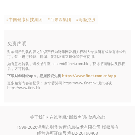
#中国健康科技集团
#百果园集团
#海隆控股
免责声明
财华网所刊载内容之知识产权为财华网及相关权利人专属所有或持有未经许
可，禁止进行转载、摘编、复制及建立镜像等任何使用。
如有意愿转载，请发邮件至
content@finet.com.hk
，获得书面确认及授权
后，方可转载。
下载财华财经app，把握投资先机
https://www.finet.com.cn/app
更多精彩内容请登录： 财华香港网
https://www.finet.hk
现代电视
https://www.fintv.hk
关于我们/
在线客服/
版权声明/
隐私条款
1998-2026深圳市财华智库信息技术有限公司 版权所有
经营许可证编号:粤B2-20190408