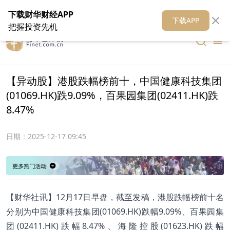
在线客服
关于我们
财华证券
公关
财华媒体矩阵
财华智库
下载财华财经APP
下载APP
把握投资先机
【异动股】港股跌幅榜前十，中国健康科技集团
(01069.HK)跌9.09%，百果园集团(02411.HK)跌
8.47%
日期：
2025-12-17 09:45
【财华社讯】12月17日早盘，截至发稿，港股跌幅榜前十名
分别为中国健康科技集团(01069.HK)跌幅9.09%、百果园集
团(02411.HK)跌幅8.47%、海隆控股(01623.HK)跌幅