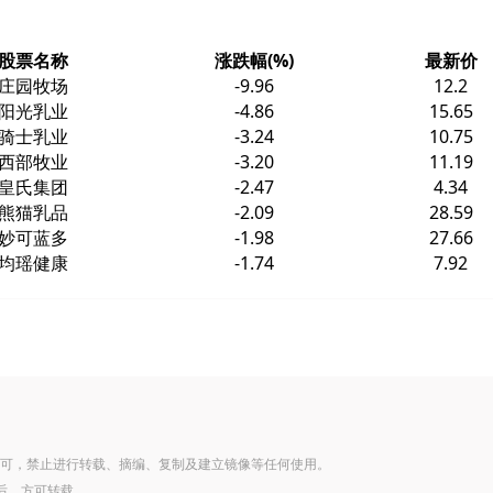
股票名称
涨跌幅(%)
最新价
庄园牧场
-9.96
12.2
阳光乳业
-4.86
15.65
骑士乳业
-3.24
10.75
西部牧业
-3.20
11.19
皇氏集团
-2.47
4.34
熊猫乳品
-2.09
28.59
妙可蓝多
-1.98
27.66
均瑶健康
-1.74
7.92
可，禁止进行转载、摘编、复制及建立镜像等任何使用。
后，方可转载。