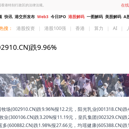
在线
国香港特别行政区的法律法规。
频
快讯
港交所发布
Web3
今日IPO
港股解码
一图解码
美股解码
A
热搜：
港股投资
|
港股100强
|
香港
|
算力
|
AI
|
0.CN)跌9.96%
910.CN)跌9.96%报12.2元，阳光乳业(001318.CN)跌4
业(300106.CN)跌3.20%报11.19元，皇氏集团(002329.CN)跌
多(600882.CN)跌1.98%报27.66元，均瑶健康(605388.CN)跌