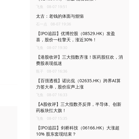
飞鱼
08-07 19:51
太古：老钱的体面与烦恼
石一点
08-07 19:36
【IPO追踪】优博控股（08529.HK）发盈
喜，股价一柱擎天，涨近30%！
飞鱼
08-07 19:30
【港股收评】三大指数齐涨！医药股狂欢，消
费股表现低迷
瓶子
08-07 16:36
【百强透视】诺比侃（02635.HK）跨界AI算
力签大单，股价应声上涨
飞鱼
08-07 16:33
【A股收评】三大指数齐反弹，半导体、创新
药板块扛大旗！
飞鱼
08-07 15:35
【IPO追踪】剑桥科技（06166.HK）大涨超
10% 股东套现结束？