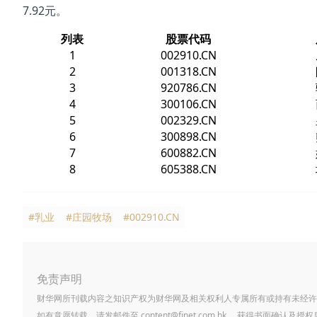
7.92元。
列表
股票代码
1
002910.CN
2
001318.CN
3
920786.CN
4
300106.CN
5
002329.CN
6
300898.CN
7
600882.CN
8
605388.CN
#乳业
#庄园牧场
#002910.CN
免责声明
财华网所刊载内容之知识产权为财华网及相关权利人专属所有或持有未经许
如有意愿转载，请发邮件至
content@finet.com.hk
，获得书面确认及授权