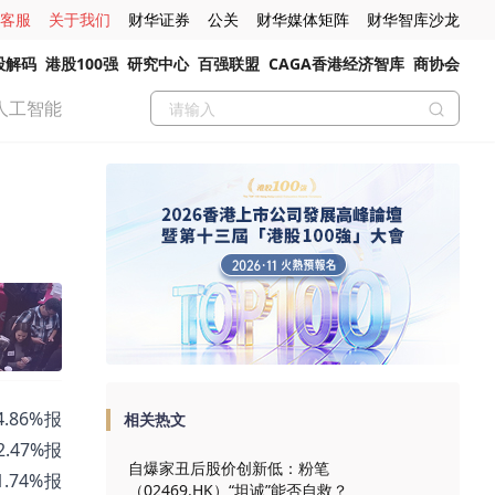
客服
关于我们
财华证券
公关
财华媒体矩阵
财华智库沙龙
股解码
港股100强
研究中心
百强联盟
CAGA香港经济智库
商协会
人工智能
.86%报
相关热文
2.47%报
自爆家丑后股价创新低：粉笔
1.74%报
（02469.HK）“坦诚”能否自救？