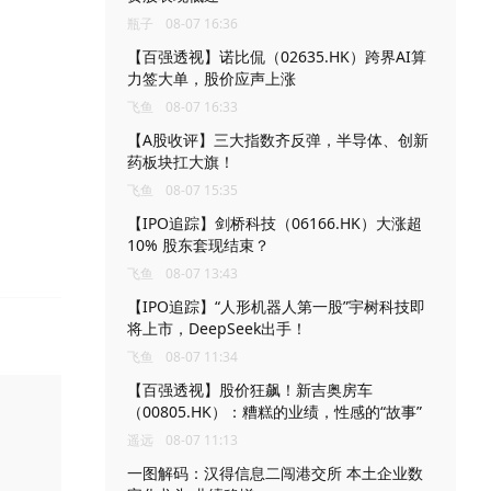
瓶子
08-07 16:36
【百强透视】诺比侃（02635.HK）跨界AI算
力签大单，股价应声上涨
飞鱼
08-07 16:33
【A股收评】三大指数齐反弹，半导体、创新
药板块扛大旗！
飞鱼
08-07 15:35
【IPO追踪】剑桥科技（06166.HK）大涨超
10% 股东套现结束？
飞鱼
08-07 13:43
【IPO追踪】“人形机器人第一股”宇树科技即
将上市，DeepSeek出手！
飞鱼
08-07 11:34
【百强透视】股价狂飙！新吉奥房车
（00805.HK）：糟糕的业绩，性感的“故事”
遥远
08-07 11:13
一图解码：汉得信息二闯港交所 本土企业数