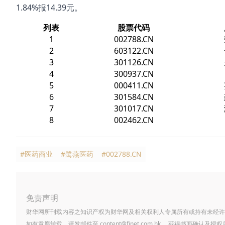
1.84%报14.39元。
列表
股票代码
1
002788.CN
2
603122.CN
3
301126.CN
4
300937.CN
5
000411.CN
6
301584.CN
7
301017.CN
8
002462.CN
#医药商业
#鹭燕医药
#002788.CN
免责声明
财华网所刊载内容之知识产权为财华网及相关权利人专属所有或持有未经许
如有意愿转载，请发邮件至
content@finet.com.hk
，获得书面确认及授权