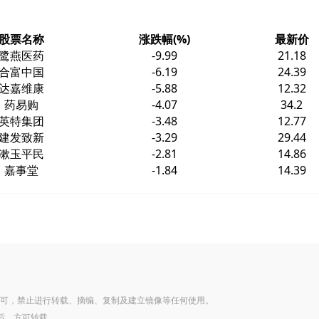
股票名称
涨跌幅(%)
最新价
鹭燕医药
-9.99
21.18
合富中国
-6.19
24.39
达嘉维康
-5.88
12.32
药易购
-4.07
34.2
英特集团
-3.48
12.77
建发致新
-3.29
29.44
漱玉平民
-2.81
14.86
嘉事堂
-1.84
14.39
可，禁止进行转载、摘编、复制及建立镜像等任何使用。
后，方可转载。