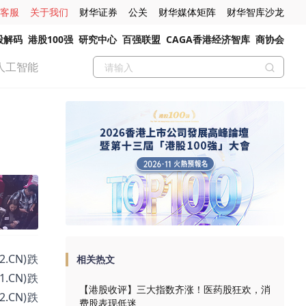
客服
关于我们
财华证券
公关
财华媒体矩阵
财华智库沙龙
股解码
港股100强
研究中心
百强联盟
CAGA香港经济智库
商协会
人工智能
.CN)跌
相关热文
1.CN)跌
【港股收评】三大指数齐涨！医药股狂欢，消
2.CN)跌
费股表现低迷