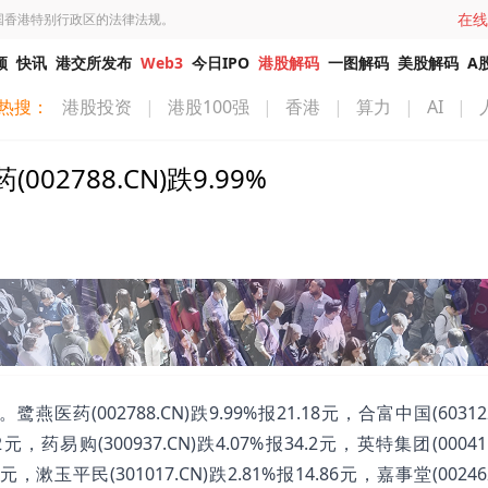
在线
国香港特别行政区的法律法规。
频
快讯
港交所发布
Web3
今日IPO
港股解码
一图解码
美股解码
A
热搜：
港股投资
|
港股100强
|
香港
|
算力
|
AI
|
788.CN)跌9.99%
002788.CN)跌9.99%报21.18元，合富中国(603122
32元，药易购(300937.CN)跌4.07%报34.2元，英特集团(00041
44元，漱玉平民(301017.CN)跌2.81%报14.86元，嘉事堂(00246