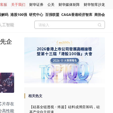
客服
关于我们
财华证券
公关
财华媒体矩阵
财华智库沙龙
股解码
港股100强
研究中心
百强联盟
CAGA香港经济智库
商协会
人工智能
先企
相关热文
芯片存在
【硅基全链透视・终篇】硅料成博弈筹码，硅
分高性能
基产业自主提速