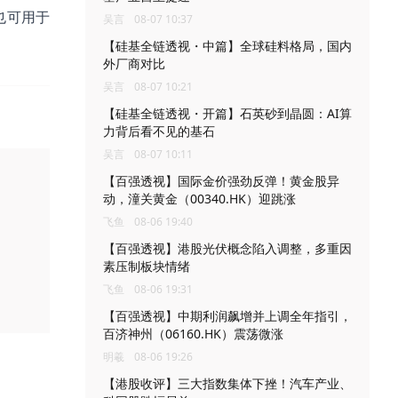
也可用于
吴言
08-07 10:37
【硅基全链透视・中篇】全球硅料格局，国内
外厂商对比
吴言
08-07 10:21
【硅基全链透视・开篇】石英砂到晶圆：AI算
力背后看不见的基石
吴言
08-07 10:11
【百强透视】国际金价强劲反弹！黄金股异
动，潼关黄金（00340.HK）迎跳涨
飞鱼
08-06 19:40
【百强透视】港股光伏概念陷入调整，多重因
素压制板块情绪
飞鱼
08-06 19:31
【百强透视】中期利润飙增并上调全年指引，
百济神州（06160.HK）震荡微涨
明羲
08-06 19:26
【港股收评】三大指数集体下挫！汽车产业、