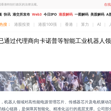
在线
国香港特别行政区的法律法规。
频
快讯
港交所发布
Web3
今日IPO
港股解码
一图解码
美股解码
A
热搜：
港股投资
|
港股100强
|
香港
|
算力
|
AI
|
已通过代理商向卡诺普等智能工业机器人领
平台表示，机器人领域对高性能电源管理芯片、传感器芯片及电机驱动
”的核心链路，是保障其智能化、精准化运行的底层支撑。公司部