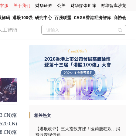
客服
关于我们
财华证券
公关
财华媒体矩阵
财华智库沙龙
股解码
港股100强
研究中心
百强联盟
CAGA香港经济智库
商协会
人工智能
.CN)涨
相关热文
20.CN)
【港股收评】三大指数齐涨！医药股狂欢，消
8.CN)涨
费股表现低迷