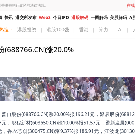
在线
国香港特别行政区的法律法规。
频
快讯
港交所发布
Web3
今日IPO
港股解码
一图解码
美股解码
A
热搜：
港股投资
|
港股100强
|
香港
|
算力
|
AI
|
766.CN)涨20.0%
688766.CN)涨20.00%报196.21元，聚辰股份(688123
.7元，彤程新材(603650.CN)涨10.00%报51.57元，盈新发展(0006
7元，香农芯创(300475.CN)涨9.37%报186.91元，江波龙(30130