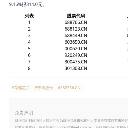
9.16%报314.0元。
列表
股票代码
1
688766.CN
2
688123.CN
3
688449.CN
4
603650.CN
5
000620.CN
6
920249.CN
7
300475.CN
8
301308.CN
#存储芯片
#普冉股份
#688766.CN
免责声明
财华网所刊载内容之知识产权为财华网及相关权利人专属所有或持有未经许
如有意愿转载，请发邮件至
content@finet.com.hk
，获得书面确认及授权