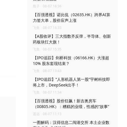
瓶子
08-07 16:36
【百强透视】诺比侃（02635.HK）跨界AI算
力签大单，股价应声上涨
飞鱼
08-07 16:33
【A股收评】三大指数齐反弹，半导体、创新
药板块扛大旗！
飞鱼
08-07 15:35
【IPO追踪】剑桥科技（06166.HK）大涨超
10% 股东套现结束？
飞鱼
08-07 13:43
【IPO追踪】“人形机器人第一股”宇树科技即
将上市，DeepSeek出手！
飞鱼
08-07 11:34
【百强透视】股价狂飙！新吉奥房车
（00805.HK）：糟糕的业绩，性感的“故事”
遥远
08-07 11:13
一图解码：汉得信息二闯港交所 本土企业数