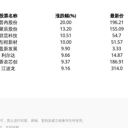
股票名称
涨跌幅(%)
最新价
普冉股份
20.00
196.21
聚辰股份
13.20
155.09
联芸科技
10.51
54.7
彤程新材
10.00
51.57
盈新发展
9.90
3.33
利尔达
9.66
14.87
香农芯创
9.37
186.91
江波龙
9.16
314.0
可，禁止进行转载、摘编、复制及建立镜像等任何使用。
后，方可转载。