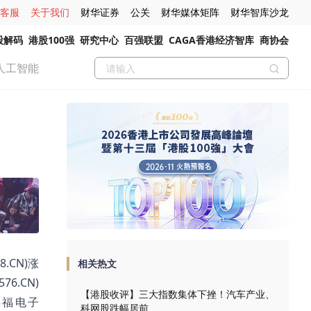
客服
关于我们
财华证券
公关
财华媒体矩阵
财华智库沙龙
股解码
港股100强
研究中心
百强联盟
CAGA香港经济智库
商协会
人工智能
.CN)涨
相关热文
76.CN)
【港股收评】三大指数集体下挫！汽车产业、
，兴福电子
科网股跌幅居前