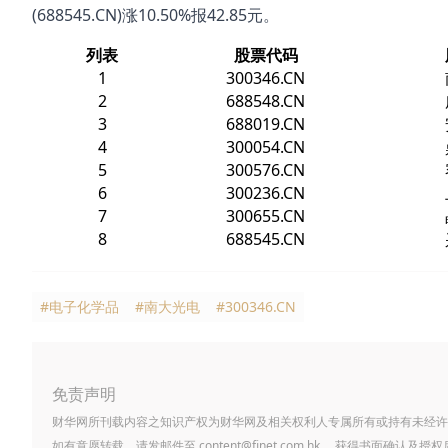
(688545.CN)涨10.50%报42.85元。
列表
股票代码
1
300346.CN
2
688548.CN
3
688019.CN
4
300054.CN
5
300576.CN
6
300236.CN
7
300655.CN
8
688545.CN
#电子化学品
#南大光电
#300346.CN
免责声明
财华网所刊载内容之知识产权为财华网及相关权利人专属所有或持有未经许
如有意愿转载，请发邮件至
content@finet.com.hk
，获得书面确认及授权