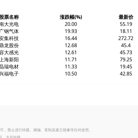
股票名称
涨跌幅(%)
最新价
南大光电
20.00
55.19
广钢气体
19.93
18.11
安集科技
16.44
272.72
鼎龙股份
12.68
45.4
容大感光
12.61
45.73
上海新阳
11.71
79.25
晶瑞电材
11.33
19.45
兴福电子
10.50
42.85
可，禁止进行转载、摘编、复制及建立镜像等任何使用。
后，方可转载。