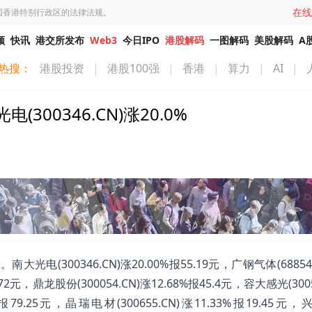
在线
国香港特别行政区的法律法规。
频
快讯
港交所发布
Web3
今日IPO
港股解码
一图解码
美股解码
A
热搜：
港股投资
|
港股100强
|
香港
|
算力
|
AI
|
00346.CN)涨20.0%
(300346.CN)涨20.00%报55.19元，广钢气体(688548
.72元，鼎龙股份(300054.CN)涨12.68%报45.4元，容大感光(3005
1%报79.25元，晶瑞电材(300655.CN)涨11.33%报19.45元