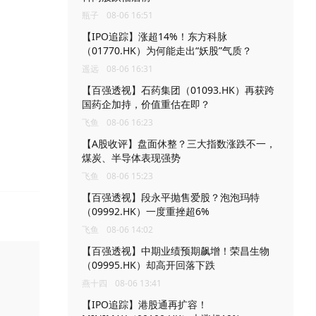
瓶子
08-06 16:51
【IPO追踪】涨超14%！东方科脉
（01770.HK）为何能走出“妖股”气质？
遥远
08-06 16:31
【百强透视】石药集团（01093.HK）再获跨
国药企加持，价值重估在即？
飞鱼
08-06 16:23
【A股收评】盘面休整？三大指数涨跌不一，
煤炭、半导体表现强势
飞鱼
08-06 15:23
【百强透视】段永平抛售爱股？泡泡玛特
（09992.HK）一度重挫超6%
飞鱼
08-06 14:02
【百强透视】中期业绩预期飙增！荣昌生物
（09995.HK）却高开回落下跌
燕十四
08-06 13:41
【IPO追踪】港股通再扩容！