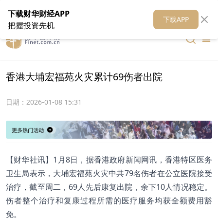
在线客服
关于我们
财华证券
公关
财华媒体矩阵
财华智库
下载财华财经APP
下载APP
把握投资先机
香港大埔宏福苑火灾累计69伤者出院
日期：
2026-01-08 15:31
【财华社讯】1月8日，据香港政府新闻网讯，香港特区医务
卫生局表示，大埔宏福苑火灾中共79名伤者在公立医院接受
治疗，截至周二，69人先后康复出院，余下10人情况稳定。
伤者整个治疗和复康过程所需的医疗服务均获全额费用豁
免。