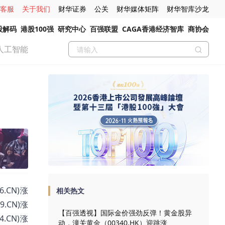
客服
关于我们
财华证券
公关
财华媒体矩阵
财华智库沙龙
股解码
港股100强
研究中心
百强联盟
CAGA香港经济智库
商协会
人工智能
.CN)涨
相关热文
9.CN)涨
【百强透视】国际金价强劲反弹！黄金股异
4.CN)涨
动，潼关黄金（00340.HK）迎跳涨