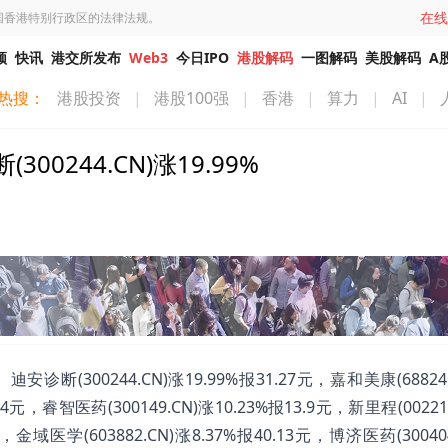
在线
国香港特别行政区的法律法规。
频
快讯
港交所发布
Web3
今日IPO
港股解码
一图解码
美股解码
A
热搜：
港股投资
|
港股100强
|
香港
|
算力
|
AI
|
244.CN)涨19.99%
300244.CN)涨19.99%报31.27元，嘉和美康(688246
.14元，睿智医药(300149.CN)涨10.23%报13.9元，新里程(00221
元，金域医学(603882.CN)涨8.37%报40.13元，博济医药(30040