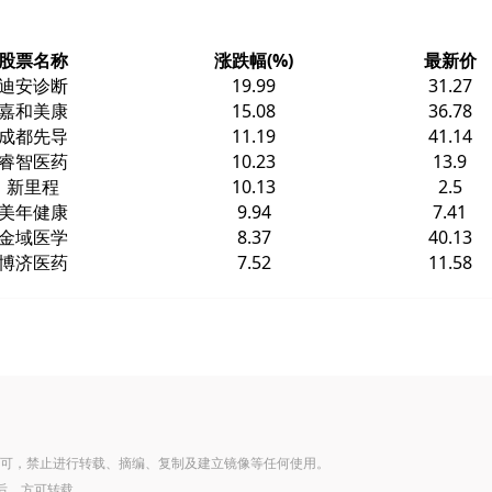
股票名称
涨跌幅(%)
最新价
迪安诊断
19.99
31.27
嘉和美康
15.08
36.78
成都先导
11.19
41.14
睿智医药
10.23
13.9
新里程
10.13
2.5
美年健康
9.94
7.41
金域医学
8.37
40.13
博济医药
7.52
11.58
可，禁止进行转载、摘编、复制及建立镜像等任何使用。
后，方可转载。