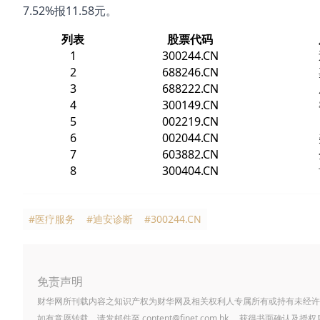
7.52%报11.58元。
列表
股票代码
1
300244.CN
2
688246.CN
3
688222.CN
4
300149.CN
5
002219.CN
6
002044.CN
7
603882.CN
8
300404.CN
#医疗服务
#迪安诊断
#300244.CN
免责声明
财华网所刊载内容之知识产权为财华网及相关权利人专属所有或持有未经许
如有意愿转载，请发邮件至
content@finet.com.hk
，获得书面确认及授权