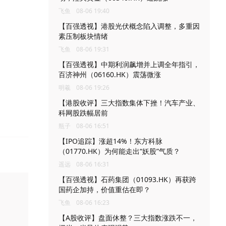
飞鱼
08-06 19:40
【百强透视】港股光伏概念陷入调整，多重因
素压制板块情绪
飞鱼
08-06 19:31
【百强透视】中期利润飙增并上调全年指引，
百济神州（06160.HK）震荡微涨
明羲
08-06 19:26
【港股收评】三大指数集体下挫！汽车产业、
科网股跌幅居前
瓶子
08-06 16:51
【IPO追踪】涨超14%！东方科脉
（01770.HK）为何能走出“妖股”气质？
遥远
08-06 16:31
【百强透视】石药集团（01093.HK）再获跨
国药企加持，价值重估在即？
飞鱼
08-06 16:23
【A股收评】盘面休整？三大指数涨跌不一，