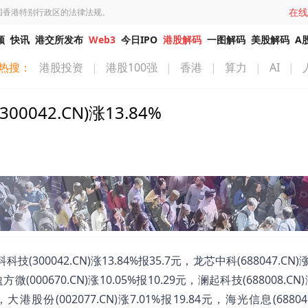
在线
国香港特别行政区的法律法规。
频
快讯
港交所发布
Web3
今日IPO
港股解码
一图解码
美股解码
A
热搜：
港股投资
|
港股100强
|
香港
|
算力
|
AI
|
42.CN)涨13.84%
042.CN)涨13.84%报35.7元，龙芯中科(688047.CN)涨1
方微(000670.CN)涨10.05%报10.29元，澜起科技(688008.CN)
元，大港股份(002077.CN)涨7.01%报19.84元，海光信息(68804