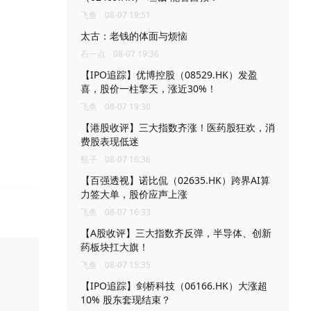
飞鱼
08-07 19:51
太古：老钱的体面与烦恼
石一点
08-07 19:36
【IPO追踪】优博控股（08529.HK）发盈
喜，股价一柱擎天，涨近30%！
飞鱼
08-07 19:30
【港股收评】三大指数齐涨！医药股狂欢，消
费股表现低迷
瓶子
08-07 16:36
【百强透视】诺比侃（02635.HK）跨界AI算
力签大单，股价应声上涨
飞鱼
08-07 16:33
【A股收评】三大指数齐反弹，半导体、创新
药板块扛大旗！
飞鱼
08-07 15:35
【IPO追踪】剑桥科技（06166.HK）大涨超
10% 股东套现结束？