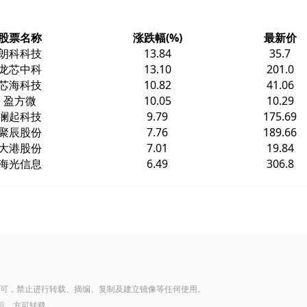
股票名称
涨跌幅(%)
最新价
朗科科技
13.84
35.7
龙芯中科
13.10
201.0
芯海科技
10.82
41.06
盈方微
10.05
10.29
澜起科技
9.79
175.69
聚辰股份
7.76
189.66
大港股份
7.01
19.84
海光信息
6.49
306.8
可，禁止进行转载、摘编、复制及建立镜像等任何使用。
后，方可转载。