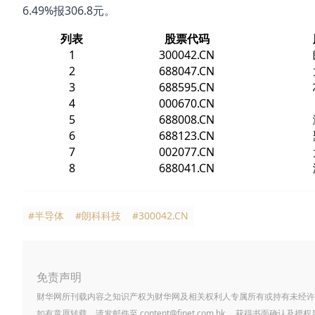
6.49%报306.8元。
列表
股票代码
1
300042.CN
2
688047.CN
3
688595.CN
4
000670.CN
5
688008.CN
6
688123.CN
7
002077.CN
8
688041.CN
#半导体
#朗科科技
#300042.CN
免责声明
财华网所刊载内容之知识产权为财华网及相关权利人专属所有或持有未经许
如有意愿转载，请发邮件至
content@finet.com.hk
，获得书面确认及授权