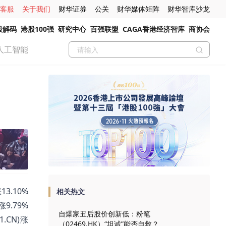
客服
关于我们
财华证券
公关
财华媒体矩阵
财华智库沙龙
股解码
港股100强
研究中心
百强联盟
CAGA香港经济智库
商协会
人工智能
3.10%
相关热文
涨9.79%
自爆家丑后股价创新低：粉笔
1.CN)涨
（02469.HK）“坦诚”能否自救？