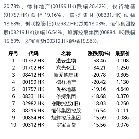
20.78%、德祥地产(00199.HK)跌幅20.42%、俊裕地基
(01757.HK)跌幅19.16%、倍搏集团(08331.HK)跌幅
18.68%、创联控股(旧)(02982.HK)跌幅18.03%、恒伟集团控
股(08219.HK)跌幅16.54%、旭辉控股集团(00884.HK)跌幅
15.69%、岁宝百货(00312.HK)跌幅15.56%。
序号
代码
名称
涨跌额(%)
最新价
1
01332.HK
透云生物
-58.46
0.108
2
01702.HK
东光化工
-34.21
1.250
3
08412.HK
新爱德集团
-20.78
0.305
4
00199.HK
德祥地产
-20.42
1.130
5
01757.HK
俊裕地基
-19.16
4.640
6
08331.HK
倍搏集团
-18.68
0.370
7
02982.HK
创联控股(旧)
-18.03
0.250
8
08219.HK
恒伟集团控股
-16.54
0.111
9
00884.HK
旭辉控股集团
-15.69
0.086
10
00312.HK
岁宝百货
-15.56
0.076