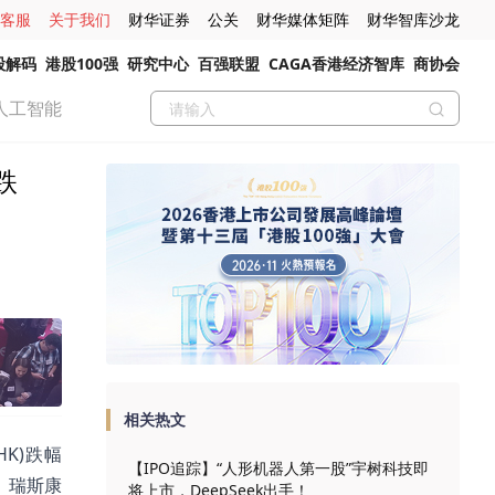
客服
关于我们
财华证券
公关
财华媒体矩阵
财华智库沙龙
股解码
港股100强
研究中心
百强联盟
CAGA香港经济智库
商协会
人工智能
跌
相关热文
HK)跌幅
【IPO追踪】“人形机器人第一股”宇树科技即
7%、瑞斯康
将上市，DeepSeek出手！