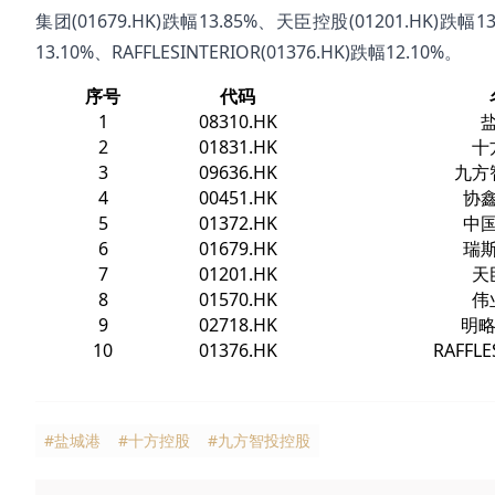
集团(01679.HK)跌幅13.85%、天臣控股(01201.HK)跌幅1
13.10%、RAFFLESINTERIOR(01376.HK)跌幅12.10%。
序号
代码
1
08310.HK
2
01831.HK
十
3
09636.HK
九方
4
00451.HK
协
5
01372.HK
中
6
01679.HK
瑞
7
01201.HK
天
8
01570.HK
伟
9
02718.HK
明略
10
01376.HK
RAFFLE
#盐城港
#十方控股
#九方智投控股