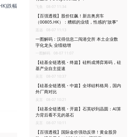
.HK)跌幅
飞鱼
08-07 11:34
【百强透视】股价狂飙！新吉奥房车
（00805.HK）：糟糕的业绩，性感的“故事”
遥远
08-07 11:13
一图解码：汉得信息二闯港交所 本土企业数
字化龙头 业绩稳增
一图解码
08-07 11:07
【硅基全链透视・终篇】硅料成博弈筹码，硅
基产业自主提速
吴言
08-07 10:37
【硅基全链透视・中篇】全球硅料格局，国内
外厂商对比
吴言
08-07 10:21
【硅基全链透视・开篇】石英砂到晶圆：AI算
力背后看不见的基石
吴言
08-07 10:11
【百强透视】国际金价强劲反弹！黄金股异