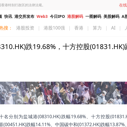
在线
国香港特别行政区的法律法规。
频
快讯
港交所发布
Web3
今日IPO
港股解码
一图解码
美股解码
A
热搜：
港股投资
|
港股100强
|
香港
|
算力
|
AI
|
HK)跌19.68%，十方控股(01831.HK)
盐城港(08310.HK)跌幅19.68%、十方控股(01831.
(00451.HK)跌幅14.11%、中国碳中和(01372.HK)跌幅13.8