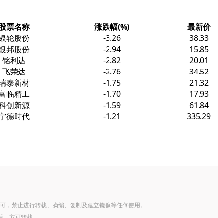
股票名称
涨跌幅(%)
最新价
银轮股份
-3.26
38.33
银邦股份
-2.94
15.85
铭利达
-2.82
20.01
飞荣达
-2.76
34.52
瑞泰新材
-1.75
21.32
富临精工
-1.70
17.93
科创新源
-1.59
61.84
宁德时代
-1.21
335.29
可，禁止进行转载、摘编、复制及建立镜像等任何使用。
后，方可转载。