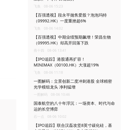
飞鱼
08-06 15:23
【百强透视】段永平抛售爱股？泡泡玛特
（09992.HK）一度重挫超6%
飞鱼
08-06 14:02
【百强透视】中期业绩预期飙增！荣昌生物
（09995.HK）却高开回落下跌
燕十四
08-06 13:41
【IPO追踪】港股通再扩容！
MINIMAX（00100.HK）大涨超19%
飞鱼
08-06 11:18
一图解码：立景创新二度冲刺港股 全球精密
光学模组龙头 净利猛增
一图解码
08-06 10:46
国泰航空的八十年浮沉：一场资本、时代与命
运的长空博弈
石一点
08-06 10:02
【IPO追踪】联合汉磊攻坚8英寸碳化硅，基