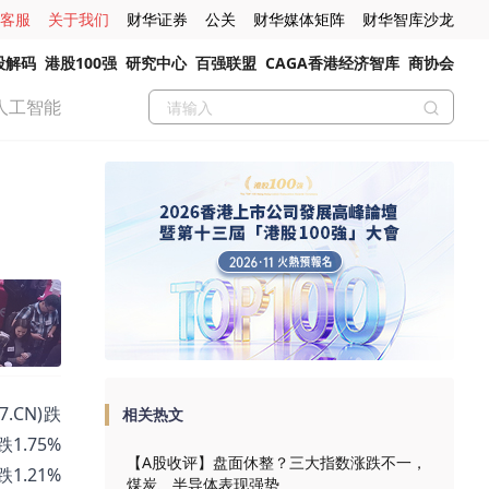
客服
关于我们
财华证券
公关
财华媒体矩阵
财华智库沙龙
股解码
港股100强
研究中心
百强联盟
CAGA香港经济智库
商协会
人工智能
.CN)跌
相关热文
跌1.75%
【A股收评】盘面休整？三大指数涨跌不一，
跌1.21%
煤炭、半导体表现强势