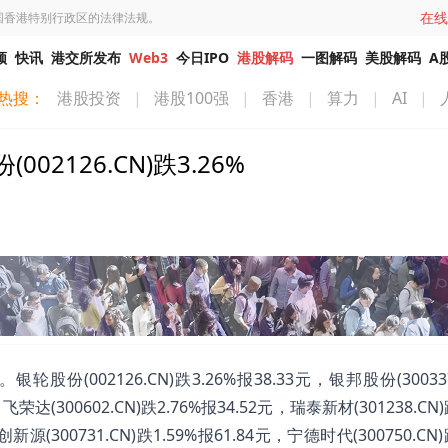
在线
国香港特别行政区的法律法规。
频
快讯
港交所发布
Web3
今日IPO
港股解码
一图解码
美股解码
A
热搜：
港股投资
|
港股100强
|
香港
|
算力
|
AI
|
126.CN)跌3.26%
002126.CN)跌3.26%报38.33元，银邦股份(300337
，飞荣达(300602.CN)跌2.76%报34.52元，瑞泰新材(301238.CN)
新源(300731.CN)跌1.59%报61.84元，宁德时代(300750.CN)