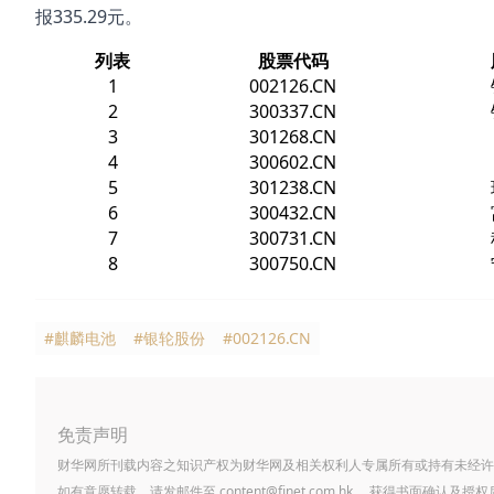
报335.29元。
列表
股票代码
1
002126.CN
2
300337.CN
3
301268.CN
4
300602.CN
5
301238.CN
6
300432.CN
7
300731.CN
8
300750.CN
#麒麟电池
#银轮股份
#002126.CN
免责声明
财华网所刊载内容之知识产权为财华网及相关权利人专属所有或持有未经许
如有意愿转载，请发邮件至
content@finet.com.hk
，获得书面确认及授权