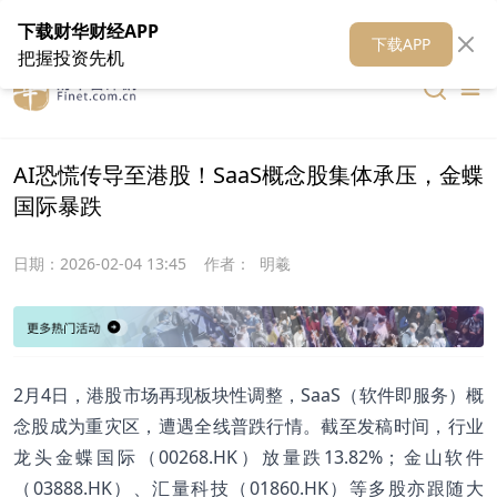
在线客服
关于我们
财华证券
公关
财华媒体矩阵
财华智库
下载财华财经APP
下载APP
把握投资先机
AI恐慌传导至港股！SaaS概念股集体承压，金蝶
国际暴跌
日期：
2026-02-04 13:45
作者：
明羲
2月4日，港股市场再现板块性调整，SaaS（软件即服务）概
念股成为重灾区，遭遇全线普跌行情。截至发稿时间，行业
龙头金蝶国际（00268.HK）放量跌13.82%；金山软件
（03888.HK）、汇量科技（01860.HK）等多股亦跟随大