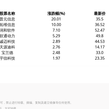
股票名称
涨跌幅(%)
最新价
普元信息
20.01
35.5
拓维信息
10.00
36.52
润和软件
7.10
52.47
软通动力
5.29
49.8
诚迈科技
2.89
44.53
天源迪科
2.76
14.17
宝兰德
2.48
33.0
宇信科技
1.97
23.35
可，禁止进行转载、摘编、复制及建立镜像等任何使用。
后，方可转载。