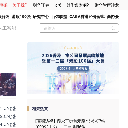
客服
关于我们
财华证券
公关
财华媒体矩阵
财华智库沙龙
股解码
港股100强
研究中心
百强联盟
CAGA香港经济智库
商协会
人工智能
.CN)涨
相关热文
8.CN)涨
【百强透视】段永平抛售爱股？泡泡玛特
4.CN)涨
（09992.HK）一度重挫超6%