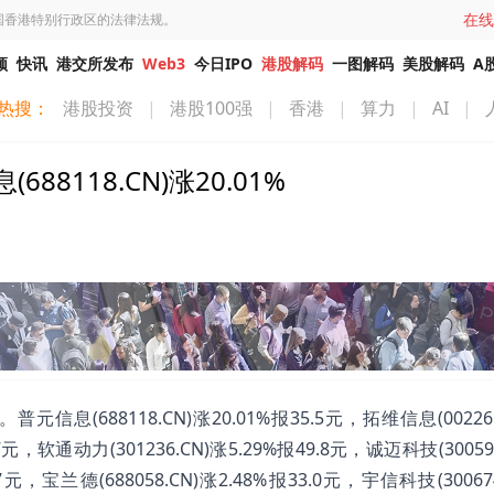
在线
国香港特别行政区的法律法规。
频
快讯
港交所发布
Web3
今日IPO
港股解码
一图解码
美股解码
A
热搜：
港股投资
|
港股100强
|
香港
|
算力
|
AI
|
118.CN)涨20.01%
688118.CN)涨20.01%报35.5元，拓维信息(002261
47元，软通动力(301236.CN)涨5.29%报49.8元，诚迈科技(30059
17元，宝兰德(688058.CN)涨2.48%报33.0元，宇信科技(30067