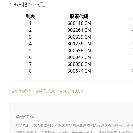
1.97%报23.35元。
列表
股票代码
1
688118.CN
2
002261.CN
3
300339.CN
4
301236.CN
5
300598.CN
6
300047.CN
7
688058.CN
8
300674.CN
#华为欧拉
#普元信息
#688118.CN
免责声明
财华网所刊载内容之知识产权为财华网及相关权利人专属所有或持有未经许
如有意愿转载，请发邮件至
content@finet.com.hk
，获得书面确认及授权