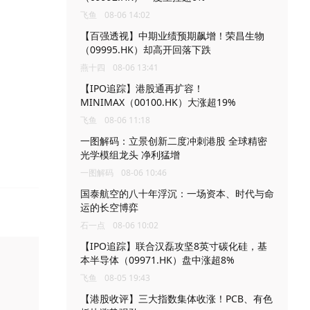
飞鱼
08-06 14:02
【百强透视】中期业绩预期飙增！荣昌生物
（09995.HK）却高开回落下跌
燕十四
08-06 13:41
【IPO追踪】港股通再扩容！
MINIMAX（00100.HK）大涨超19%
飞鱼
08-06 11:18
一图解码：立景创新二度冲刺港股 全球精密
光学模组龙头 净利猛增
一图解码
08-06 10:46
国泰航空的八十年浮沉：一场资本、时代与命
运的长空博弈
石一点
08-06 10:02
【IPO追踪】联合汉磊攻坚8英寸碳化硅，基
本半导体（09971.HK）盘中涨超8%
飞鱼
08-05 19:43
【港股收评】三大指数集体收涨！PCB、有色