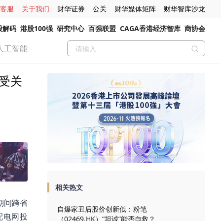
客服
关于我们
财华证券
公关
财华媒体矩阵
财华智库沙龙
股解码
港股100强
研究中心
百强联盟
CAGA香港经济智库
商协会
人工智能
备受关
相关热文
期间跨省
自爆家丑后股价创新低：粉笔
配电网投
（02469.HK）“坦诚”能否自救？