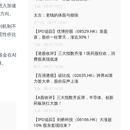
进入加速
飞鱼
08-07 19:51
方向。
太古：老钱的体面与烦恼
石一点
08-07 19:36
利机制不
【IPO追踪】优博控股（08529.HK）发盈
置性价比
喜，股价一柱擎天，涨近30%！
飞鱼
08-07 19:30
【港股收评】三大指数齐涨！医药股狂欢，消
基金在AI
费股表现低迷
准。
瓶子
08-07 16:36
【百强透视】诺比侃（02635.HK）跨界AI算
力签大单，股价应声上涨
飞鱼
08-07 16:33
【A股收评】三大指数齐反弹，半导体、创新
药板块扛大旗！
飞鱼
08-07 15:35
【IPO追踪】剑桥科技（06166.HK）大涨超
10% 股东套现结束？