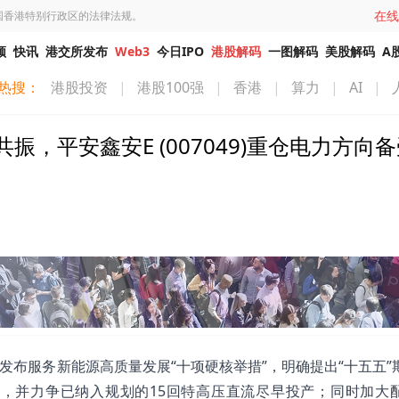
在线
国香港特别行政区的法律法规。
频
快讯
港交所发布
Web3
今日IPO
港股解码
一图解码
美股解码
A
热搜：
港股投资
|
港股100强
|
香港
|
算力
|
AI
|
，平安鑫安E (007049)重仓电力方向
日发布服务新能源高质量发展“十项硬核举措”，明确提出“十五五”
上，并力争已纳入规划的15回特高压直流尽早投产；同时加大