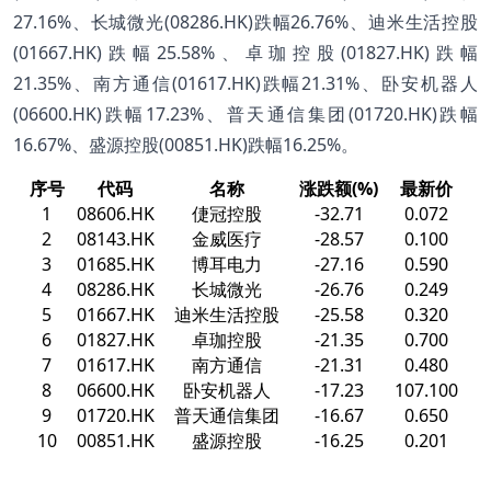
27.16%、长城微光(08286.HK)跌幅26.76%、迪米生活控股
(01667.HK)跌幅25.58%、卓珈控股(01827.HK)跌幅
21.35%、南方通信(01617.HK)跌幅21.31%、卧安机器人
(06600.HK)跌幅17.23%、普天通信集团(01720.HK)跌幅
16.67%、盛源控股(00851.HK)跌幅16.25%。
序号
代码
名称
涨跌额(%)
最新价
1
08606.HK
倢冠控股
-32.71
0.072
2
08143.HK
金威医疗
-28.57
0.100
3
01685.HK
博耳电力
-27.16
0.590
4
08286.HK
长城微光
-26.76
0.249
5
01667.HK
迪米生活控股
-25.58
0.320
6
01827.HK
卓珈控股
-21.35
0.700
7
01617.HK
南方通信
-21.31
0.480
8
06600.HK
卧安机器人
-17.23
107.100
9
01720.HK
普天通信集团
-16.67
0.650
10
00851.HK
盛源控股
-16.25
0.201