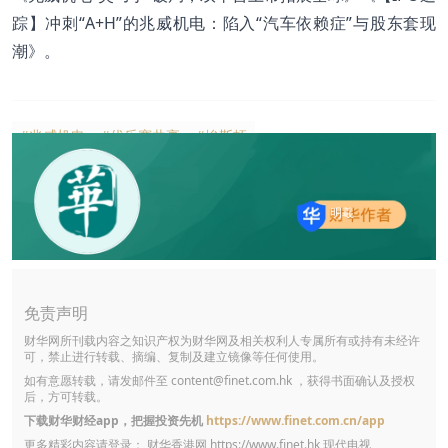
踪】冲刺“A+H”的兆威机电：陷入“汽车依赖症”与股东套现
潮
》。
#兆威机电
#优乐赛共享
#埃斯顿
明羲
免责声明
财华网所刊载内容之知识产权为财华网及相关权利人专属所有或持有未经许
可，禁止进行转载、摘编、复制及建立镜像等任何使用。
如有意愿转载，请发邮件至
content@finet.com.hk
，获得书面确认及授权
后，方可转载。
下载财华财经app，把握投资先机
https://www.finet.com.cn/app
更多精彩内容请登录： 财华香港网
https://www.finet.hk
现代电视