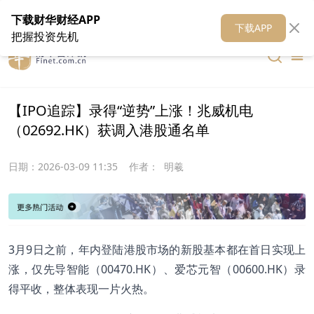
在线客服
关于我们
财华证券
公关
财华媒体矩阵
财华智库
下载财华财经APP
下载APP
把握投资先机
【IPO追踪】录得“逆势”上涨！兆威机电
（02692.HK）获调入港股通名单
日期：
2026-03-09 11:35
作者：
明羲
3月9日之前，年内登陆港股市场的新股基本都在首日实现上
涨，仅先导智能（00470.HK）、爱芯元智（00600.HK）录
得平收，整体表现一片火热。