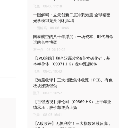
飞鱼
08-06 11:18
一图解码：立景创新二度冲刺港股 全球精密
光学模组龙头 净利猛增
一图解码
08-06 10:46
国泰航空的八十年浮沉：一场资本、时代与命
运的长空博弈
石一点
08-06 10:02
【IPO追踪】联合汉磊攻坚8英寸碳化硅，基
本半导体（09971.HK）盘中涨超8%
飞鱼
08-05 19:43
【港股收评】三大指数集体收涨！PCB、有色
板块涨势强劲
瓶子
08-05 16:52
【百强透视】海伦司（09869.HK）上半年业
绩承压，股价却逆势上扬
飞鱼
08-05 16:41
【A股收评】无惧利空！三大指数延续反弹，