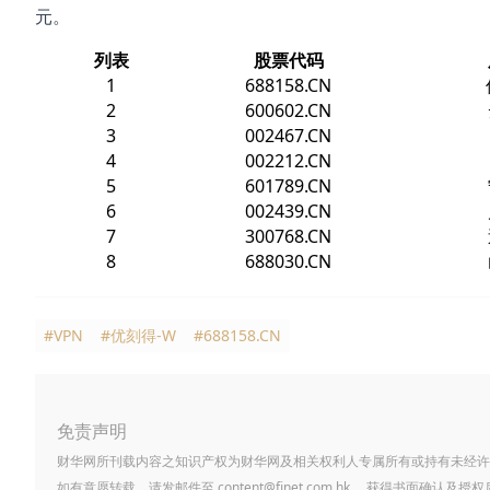
元。
列表
股票代码
1
688158.CN
2
600602.CN
3
002467.CN
4
002212.CN
5
601789.CN
6
002439.CN
7
300768.CN
8
688030.CN
#VPN
#优刻得-W
#688158.CN
免责声明
财华网所刊载内容之知识产权为财华网及相关权利人专属所有或持有未经许
如有意愿转载，请发邮件至
content@finet.com.hk
，获得书面确认及授权