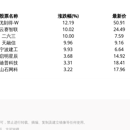
股票名称
涨跌幅(%)
最新价
优刻得-W
12.19
50.91
云赛智联
10.02
24.49
二六三
10.00
7.59
天融信
9.96
9.16
宁波建工
9.93
6.64
启明星辰
3.68
14.92
迪普科技
3.31
18.41
山石网科
3.22
17.96
可，禁止进行转载、摘编、复制及建立镜像等任何使用。
后，方可转载。