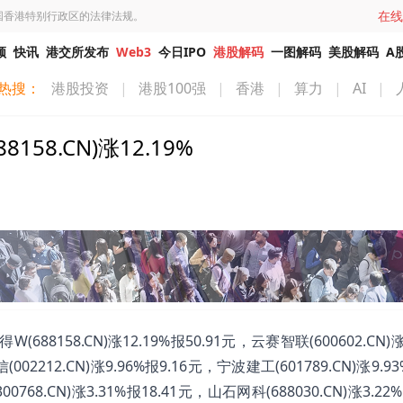
在线
国香港特别行政区的法律法规。
频
快讯
港交所发布
Web3
今日IPO
港股解码
一图解码
美股解码
A
热搜：
港股投资
|
港股100强
|
香港
|
算力
|
AI
|
58.CN)涨12.19%
158.CN)涨12.19%报50.91元，云赛智联(600602.CN)涨1
002212.CN)涨9.96%报9.16元，宁波建工(601789.CN)涨9.93
768.CN)涨3.31%报18.41元，山石网科(688030.CN)涨3.22%