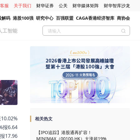
客服
关于我们
财华证券
公关
财华媒体矩阵
财华智库沙龙
股解码
港股100强
研究中心
百强联盟
CAGA香港经济智库
商协会
人工智能
0.02%
相关热文
%报6.64
【IPO追踪】港股通再扩容！
报17.96
MINIMAX（00100.HK）大涨超19%