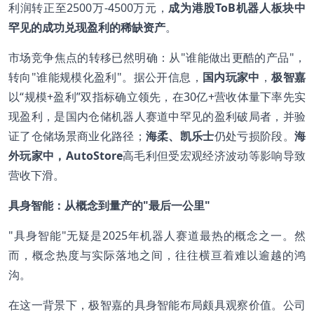
利润转正至2500万-4500万元，
成为港股ToB机器人板块中
罕见的成功兑现盈利的稀缺资产
。
市场竞争焦点的转移已然明确：从"谁能做出更酷的产品"，
转向"谁能规模化盈利"。据公开信息，
国内玩家中
，
极智嘉
以“规模+盈利”双指标确立领先，在30亿+营收体量下率先实
现盈利，是国内仓储机器人赛道中罕见的盈利破局者，并验
证了仓储场景商业化路径；
海柔、凯乐士
仍处亏损阶段。
海
外玩家中，AutoStore
高毛利但受宏观经济波动等影响导致
营收下滑。
具身智能：从概念到量产的"最后一公里"
"具身智能"无疑是2025年机器人赛道最热的概念之一。然
而，概念热度与实际落地之间，往往横亘着难以逾越的鸿
沟。
在这一背景下，极智嘉的具身智能布局颇具观察价值。公司