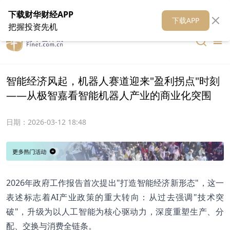
在线客服
关于我们
财华证券
公关
财华媒体矩阵
财华智库
下载财华财经APP
下载APP
把握投资先机
智能经济风起，机器人赛道迎来"盈利拐点"时刻
——从极智嘉看智能机器人产业的商业化突围
日期：
2026-03-12 18:48
2026年政府工作报告首次提出"打造智能经济新形态"，这一
表述标志着AI产业政策的重大转向：从过去强调"技术突
破"，升级为以人工智能为核心驱动力，深度重塑生产、分
配、交换与消费全链条。