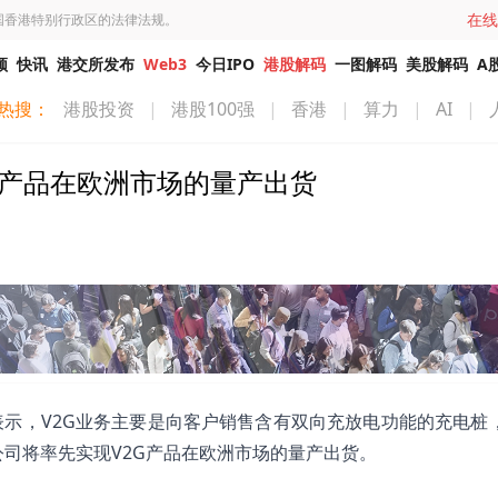
在线
国香港特别行政区的法律法规。
频
快讯
港交所发布
Web3
今日IPO
港股解码
一图解码
美股解码
A
热搜：
港股投资
|
港股100强
|
香港
|
算力
|
AI
|
2G产品在欧洲市场的量产出货
动平台表示，V2G业务主要是向客户销售含有双向充放电功能的充电桩
公司将率先实现V2G产品在欧洲市场的量产出货。