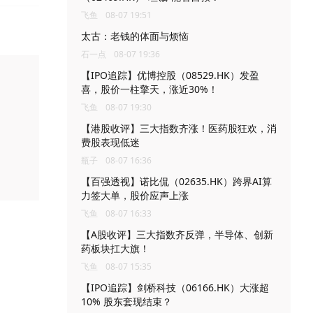
飞鱼
08-07 19:51
太古：老钱的体面与烦恼
石一点
08-07 19:36
【IPO追踪】优博控股（08529.HK）发盈
喜，股价一柱擎天，涨近30%！
飞鱼
08-07 19:30
【港股收评】三大指数齐涨！医药股狂欢，消
费股表现低迷
瓶子
08-07 16:36
【百强透视】诺比侃（02635.HK）跨界AI算
力签大单，股价应声上涨
飞鱼
08-07 16:33
【A股收评】三大指数齐反弹，半导体、创新
药板块扛大旗！
飞鱼
08-07 15:35
【IPO追踪】剑桥科技（06166.HK）大涨超
10% 股东套现结束？