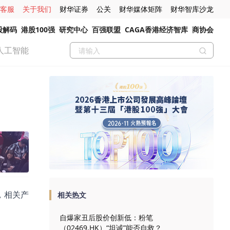
客服
关于我们
财华证券
公关
财华媒体矩阵
财华智库沙龙
股解码
港股100强
研究中心
百强联盟
CAGA香港经济智库
商协会
人工智能
，相关产
相关热文
自爆家丑后股价创新低：粉笔
（02469.HK）“坦诚”能否自救？