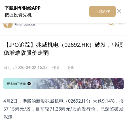
在线客服
关于我们
财华证券
公关
财华媒体矩阵
财华智库
下载财华财经APP
下载APP
把握投资先机
【IPO追踪】兆威机电（02692.HK）破发，业绩
稳增难敌股价走弱
日期：
2026-04-02 16:33
作者：
飞鱼
4月2日，港股的新股兆威机电（02692.HK）大跌9.14%，报
57.15港元/股，目前较71.28港元/股的发行价，已深陷破发
泥潭。