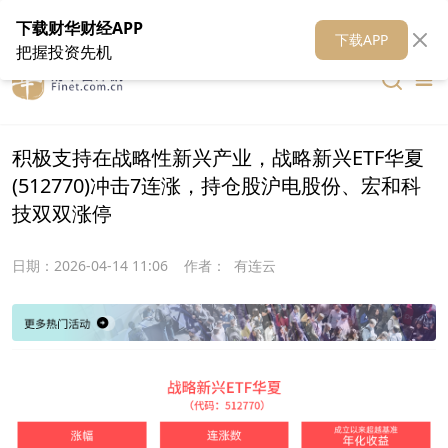
在线客服
关于我们
财华证券
公关
财华媒体矩阵
财华智库
下载财华财经APP
下载APP
把握投资先机
积极支持在战略性新兴产业，战略新兴ETF华夏
(512770)冲击7连涨，持仓股沪电股份、宏和科
技双双涨停
日期：
2026-04-14 11:06
作者：
有连云