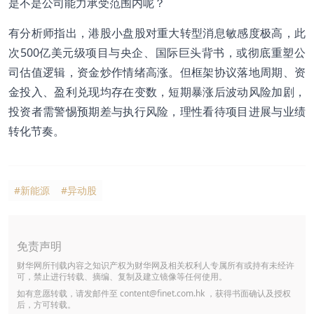
是不是公司能力承受范围内呢？
有分析师指出，港股小盘股对重大转型消息敏感度极高，此
次500亿美元级项目与央企、国际巨头背书，或彻底重塑公
司估值逻辑，资金炒作情绪高涨。但框架协议落地周期、资
金投入、盈利兑现均存在变数，短期暴涨后波动风险加剧，
投资者需警惕预期差与执行风险，理性看待项目进展与业绩
转化节奏。
#新能源
#异动股
免责声明
财华网所刊载内容之知识产权为财华网及相关权利人专属所有或持有未经许
可，禁止进行转载、摘编、复制及建立镜像等任何使用。
如有意愿转载，请发邮件至
content@finet.com.hk
，获得书面确认及授权
后，方可转载。