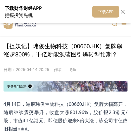
在线客服
关于我们
财华证券
公关
财华媒体矩阵
财华智库
下载财华财经APP
下载APP
把握投资先机
【捉妖记】玮俊生物科技（00660.HK）复牌飙
涨超800%，千亿新能源蓝图引爆转型预期？
日期：
2026-04-14 20:26
作者：
飞鱼
4月14日，港股玮俊生物科技（00660.HK）复牌大幅高开，
随后继续震荡攀升，收盘大涨801.96%，股价报2.3港元/
股，市值4.1亿港元。即便股价迎来8倍大涨，该公司市值依
旧相当mini。