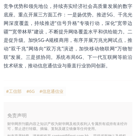
竞争优势和领先地位，持续夯实经济社会高质量发展的数字
底座。重点开展三方面工作：一是扬优势。推进5G、千兆光
网深度覆盖，持续推进“信号升格”专项行动，深化“宽带边
疆”“宽带林草”建设，不断提升网络覆盖水平和供给能力。二
是促升级。加快5G-A规模商用，有序开展万兆光网试点，推
动“双千兆”网络向“双万兆”演进，加快移动物联网“万物智
联”发展。三是抓协同。系统布局6G、下一代互联网等前沿
技术研发，推动信息通信业与垂直行业协同创新。
#工信部
#6G
#信息通信业
免责声明
财华网所刊载内容之知识产权为财华网及相关权利人专属所有或持有未经许
可，禁止进行转载、摘编、复制及建立镜像等任何使用。
如有意愿转载，请发邮件至
content@finet.com.hk
，获得书面确认及授权