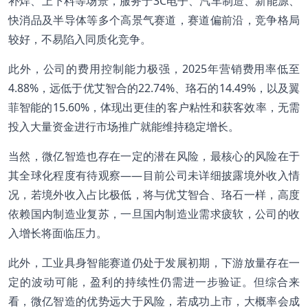
补焊、上下料等场景，服务于3C电子、汽车制造、新能源、
快消品及半导体等多个高景气赛道，赛道偏前沿，竞争格局
较好，不易陷入同质化竞争。
此外，公司的费用控制能力极强，2025年营销费用率低至
4.88%，远低于优艾智合的22.74%、珞石的14.49%，以及翼
菲智能的15.60%，体现出更佳的客户粘性和获客效率，无需
投入大量资金进行市场推广就能维持稳定增长。
当然，微亿智造也存在一定的潜在风险，最核心的风险在于
其全球化程度有待观察——目前公司未详细披露境外收入情
况，若境外收入占比极低，将与优艾智合、珞石一样，高度
依赖国内制造业复苏，一旦国内制造业需求疲软，公司的收
入增长将面临压力。
此外，工业具身智能赛道仍处于发展初期，下游放量存在一
定的波动可能，盈利的持续性仍需进一步验证。但综合来
看，微亿智造的优势远大于风险，若成功上市，大概率会成