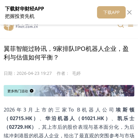
在线客服
关于我们
财华证券
公关
财华媒体矩阵
财华智库
下载财华财经APP
下载APP
把握投资先机
翼菲智能过聆讯，9家排队IPO机器人企业，盈
利与估值如何平衡？
日期：
2026-04-23 19:27
作者：
毛婷
2026年3月上市的三家To B机器人公司
埃斯顿
（02715.HK）
、
华沿机器人（01021.HK）
、
凯乐士
（02729.HK）
，其上市后的股价表现与基本面分化，为后
续冲刺港股的机器人企业，给出了最直观的突围参考与市场