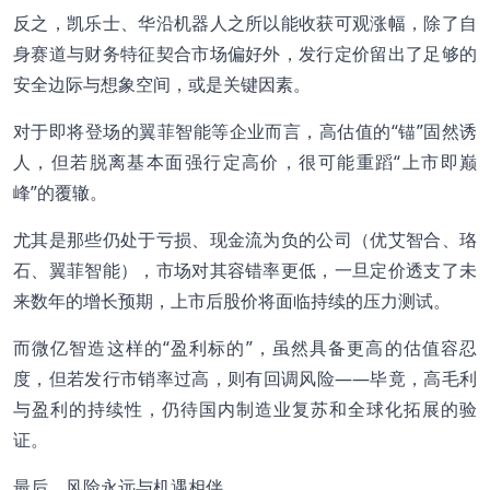
反之，凯乐士、华沿机器人之所以能收获可观涨幅，除了自
身赛道与财务特征契合市场偏好外，发行定价留出了足够的
安全边际与想象空间，或是关键因素。
对于即将登场的翼菲智能等企业而言，高估值的“锚”固然诱
人，但若脱离基本面强行定高价，很可能重蹈“上市即巅
峰”的覆辙。
尤其是那些仍处于亏损、现金流为负的公司（优艾智合、珞
石、翼菲智能），市场对其容错率更低，一旦定价透支了未
来数年的增长预期，上市后股价将面临持续的压力测试。
而微亿智造这样的“盈利标的”，虽然具备更高的估值容忍
度，但若发行市销率过高，则有回调风险——毕竟，高毛利
与盈利的持续性，仍待国内制造业复苏和全球化拓展的验
证。
最后，风险永远与机遇相伴。