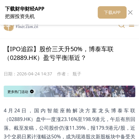
在线客服
关于我们
财华证券
公关
财华媒体矩阵
财华智库
下载财华财经APP
下载APP
把握投资先机
【IPO追踪】股价三天升50%，博泰车联
（02889.HK）盈亏平衡渐近？
日期：
2026-04-24 14:37
作者：
瓶子
4月24日，国内智能座舱解决方案龙头博泰车联
（02889.HK）盘中一度涨23.16%至198.9港元，午后有所回
落。截至发稿，公司股价仍涨11.39%，报179.9港元/股，近
3个交易日累计涨幅达50%，成为现港股次新股板块中备受关