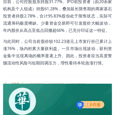
目前，公司控股股东持股31.77%、IPO前投资者（由20余家
机构及个人组成）持股61.28%，叠加延长限售期的两家基石
投资者持股2.78%，合计95.83%股份处于限售状态，实际可
流通筹码极度稀缺。少量资金交易即可引发股价大幅波动，
年内股价从高点至低点回撤超66%，已充分印证这一特征。
与此同时，公司当前股价较102.23港元上市发行价已累计上
涨76%，场内积累大量获利盘。一旦市场出现波动，获利资
金集中兑现离场的概率显著上升。因此，投资者应当高度警
惕流动性风险与短期回调压力，理性看待本轮急涨行情。
#博泰车联
#智能座舱
#IPO追踪
瓶子