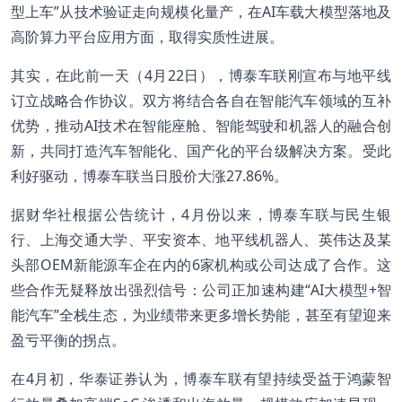
型上车”从技术验证走向规模化量产，在AI车载大模型落地及
高阶算力平台应用方面，取得实质性进展。
其实，在此前一天（4月22日），博泰车联刚宣布与地平线
订立战略合作协议。双方将结合各自在智能汽车领域的互补
优势，推动AI技术在智能座舱、智能驾驶和机器人的融合创
新，共同打造汽车智能化、国产化的平台级解决方案。受此
利好驱动，博泰车联当日股价大涨27.86%。
据财华社根据公告统计，4月份以来，博泰车联与民生银
行、上海交通大学、平安资本、地平线机器人、英伟达及某
头部OEM新能源车企在内的6家机构或公司达成了合作。这
些合作无疑释放出强烈信号：公司正加速构建“AI大模型+智
能汽车”全栈生态，为业绩带来更多增长势能，甚至有望迎来
盈亏平衡的拐点。
在4月初，华泰证券认为，博泰车联有望持续受益于鸿蒙智