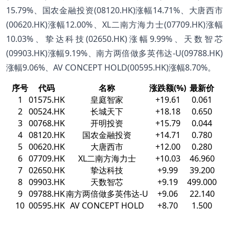
15.79%、国农金融投资(08120.HK)涨幅14.71%、大唐西市
(00620.HK)涨幅12.00%、XL二南方海力士(07709.HK)涨幅
10.03%、挚达科技(02650.HK)涨幅9.99%、天数智芯
(09903.HK)涨幅9.19%、南方两倍做多英伟达-U(09788.HK)
涨幅9.06%、AV CONCEPT HOLD(00595.HK)涨幅8.70%。
序号
代码
名称
涨跌额(%)
最新价
1
01575.HK
皇庭智家
+19.61
0.061
2
00524.HK
长城天下
+18.18
0.650
3
00768.HK
开明投资
+15.79
0.044
4
08120.HK
国农金融投资
+14.71
0.780
5
00620.HK
大唐西市
+12.00
0.280
6
07709.HK
XL二南方海力士
+10.03
46.960
7
02650.HK
挚达科技
+9.99
39.200
8
09903.HK
天数智芯
+9.19
499.000
9
09788.HK
南方两倍做多英伟达-U
+9.06
22.140
10
00595.HK
AV CONCEPT HOLD
+8.70
1.500