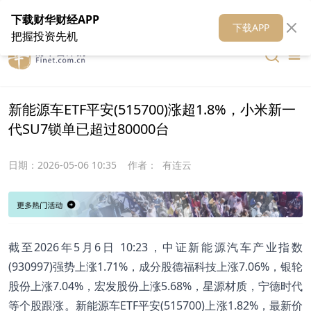
在线客服
关于我们
财华证券
公关
财华媒体矩阵
财华智库
下载财华财经APP
下载APP
把握投资先机
新能源车ETF平安(515700)涨超1.8%，小米新一
代SU7锁单已超过80000台
日期：
2026-05-06 10:35
作者：
有连云
截至2026年5月6日 10:23，中证新能源汽车产业指数
(930997)强势上涨1.71%，成分股德福科技上涨7.06%，银轮
股份上涨7.04%，宏发股份上涨5.68%，星源材质，宁德时代
等个股跟涨。新能源车ETF平安(515700)上涨1.82%，最新价